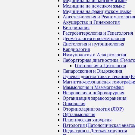
Медицина на испанском языке
Медицина на немецком языке
Медицина на французском языке
Анестезиология и Реаниматология
Акушерство и Гинекология
Ветеринария
Гастроэнтерология и Гепатология
Дерматология и косметология
Диетология и нутрициология
Кардиология
Иммунология и Аллергология
Лабораторная диагностика (Гемат
Гистология и Цитология
Лапароскопия и Эндоскопия
Лучевая диагностика и терапия (Р
Магнитно-резонансная томографи
Маммология и Маммография
Неврология и нейрохирургия
Организация здравоохранения
Онкология
Оториноларингология (ЛОР)
Офтальмология
Пластическая хирургия
Патология (Патологическая анато
Педиатрия и Детская хирургия