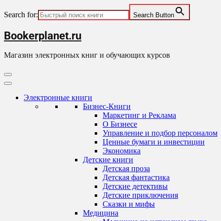
Search for:
Search Button
Skip
Bookerplanet.ru
to
content
Магазин электронных книг и обучающих курсов
Primary
Menu
Электронные книги
Бизнес-Книги
Маркетинг и Реклама
О Бизнесе
Управление и подбор персоналом
Ценные бумаги и инвестиции
Экономика
Детские книги
Детская проза
Детская фантастика
Детские детективы
Детские приключения
Сказки и мифы
Медицина