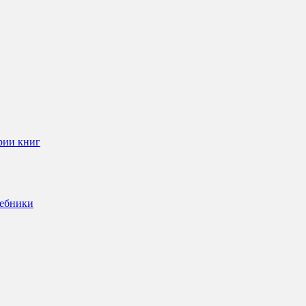
рии книг
чебники