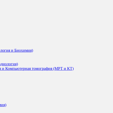
ология и Биохимия)
адиология)
я и Компьютерная томография (МРТ и КТ)
мия)