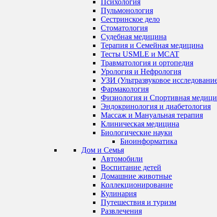
Психология
Пульмонология
Сестринское дело
Стоматология
Судебная медицина
Терапия и Семейная медицина
Тесты USMLE и MCAT
Травматология и ортопедия
Урология и Нефрология
УЗИ (Ультразвуковое исследование
Фармакология
Физиология и Спортивная медици
Эндокринология и диабетология
Массаж и Мануальная терапия
Клиническая медицина
Биологические науки
Биоинформатика
Дом и Семья
Автомобили
Воспитание детей
Домашние животные
Коллекционирование
Кулинария
Путешествия и туризм
Развлечения