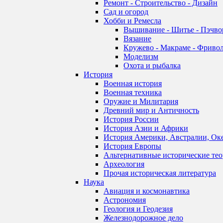
Ремонт - Строительство - Дизайн
Сад и огород
Хобби и Ремесла
Вышивание - Шитье - Пэчво
Вязание
Кружево - Макраме - Фривол
Моделизм
Охота и рыбалка
История
Военная история
Военная техника
Оружие и Милитария
Древний мир и Античность
История России
История Азии и Африки
История Америки, Австралии, Ок
История Европы
Альтернативные исторические те
Археология
Прочая историческая литература
Наука
Авиация и космонавтика
Астрономия
Геология и Геодезия
Железнодорожное дело