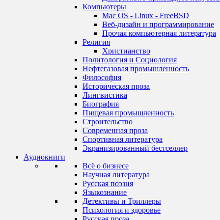
Компьютеры
Mac OS - Linux - FreeBSD
Веб-дизайн и программирование
Прочая компьютерная литература
Религия
Христианство
Политология и Социология
Нефтегазовая промышленность
Философия
Историческая проза
Лингвистика
Биография
Пищевая промышленность
Строительство
Современная проза
Спортивная литература
Экранизированный бестселлер
Аудиокниги
Всё о бизнесе
Научная литература
Русская поэзия
Языкознание
Детективы и Триллеры
Психология и здоровье
Русская проза