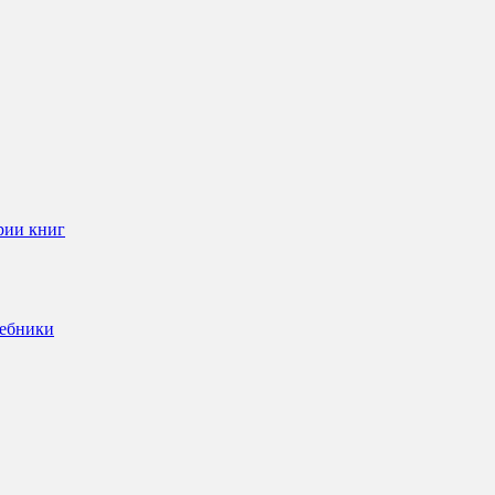
рии книг
чебники