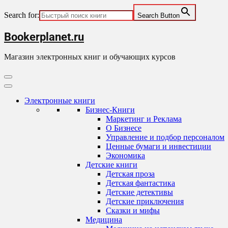
Search for:
Search Button
Skip
Bookerplanet.ru
to
content
Магазин электронных книг и обучающих курсов
Primary
Menu
Электронные книги
Бизнес-Книги
Маркетинг и Реклама
О Бизнесе
Управление и подбор персоналом
Ценные бумаги и инвестиции
Экономика
Детские книги
Детская проза
Детская фантастика
Детские детективы
Детские приключения
Сказки и мифы
Медицина