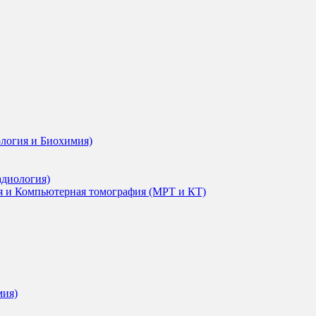
ология и Биохимия)
адиология)
я и Компьютерная томография (МРТ и КТ)
мия)