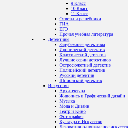
9 Класс
10 Класс
11 Класс
Ответы и решебники
ГИА
ЕГЭ
Прочая учебная литература
Детективы
Зарубежные детективы
Иронический детектив
Классический детектив
Лучшие серии детективов
Остросюжетный детектив
Полицейский детектив
Русский детектив
Шпионский детектив
Искусство
Архитектура
Живопись и Графический дизайн
Музыка
Мода и Дизайн
Театр и Кино
Фотография
Культура и Искусство
Декоративно-прикладное искусст