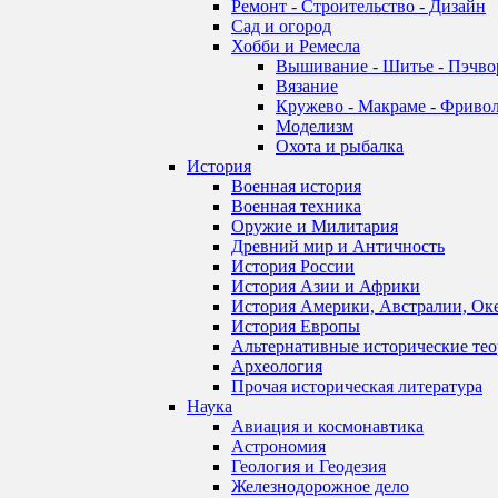
Ремонт - Строительство - Дизайн
Сад и огород
Хобби и Ремесла
Вышивание - Шитье - Пэчво
Вязание
Кружево - Макраме - Фривол
Моделизм
Охота и рыбалка
История
Военная история
Военная техника
Оружие и Милитария
Древний мир и Античность
История России
История Азии и Африки
История Америки, Австралии, Ок
История Европы
Альтернативные исторические те
Археология
Прочая историческая литература
Наука
Авиация и космонавтика
Астрономия
Геология и Геодезия
Железнодорожное дело