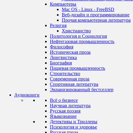
Компьютеры
Mac OS - Linux - FreeBSD
Веб-дизайн и программирование
Прочая компьютерная литература
Религия
Христианство
Политология и Социология
Нефтегазовая промышленность
Философия
Историческая проза
Лингвистика
Биография
Пищевая промышленность
Строительство
Современная проза
Спортивная литература
Экранизированный бестселлер
Аудиокниги
Всё о бизнесе
Научная литература
Русская поэзия
Языкознание
Детективы и Триллеры
Психология и здоровье
Русская проза