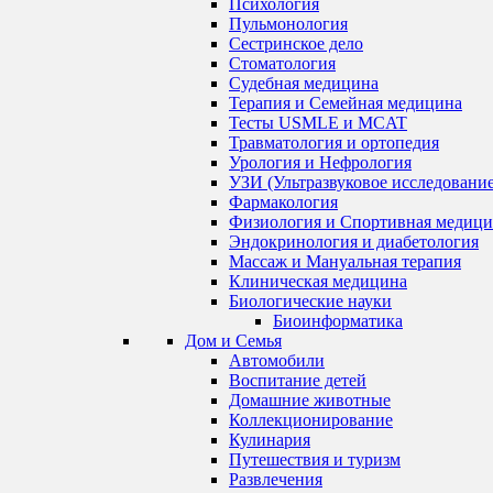
Психология
Пульмонология
Сестринское дело
Стоматология
Судебная медицина
Терапия и Семейная медицина
Тесты USMLE и MCAT
Травматология и ортопедия
Урология и Нефрология
УЗИ (Ультразвуковое исследование
Фармакология
Физиология и Спортивная медици
Эндокринология и диабетология
Массаж и Мануальная терапия
Клиническая медицина
Биологические науки
Биоинформатика
Дом и Семья
Автомобили
Воспитание детей
Домашние животные
Коллекционирование
Кулинария
Путешествия и туризм
Развлечения