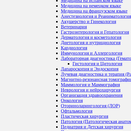
Медицина на испанском языке
Медицина на немецком языке
Медицина на французском языке
Анестезиология и Реаниматология
Акушерство и Гинекология
Ветеринария
Гастроэнтерология и Гепатология
Дерматология и косметология
Диетология и нутрициология
Кардиология
Иммунология и Аллергология
Лабораторная диагностика (Гемат
Гистология и Цитология
Лапароскопия и Эндоскопия
Лучевая диагностика и терапия (Р
Магнитно-резонансная томографи
Маммология и Маммография
Неврология и нейрохирургия
Организация здравоохранения
Онкология
Оториноларингология (ЛОР)
Офтальмология
Пластическая хирургия
Патология (Патологическая анато
Педиатрия и Детская хирургия