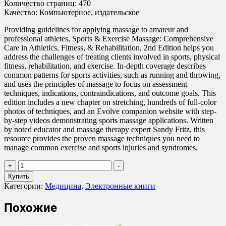
Количество страниц: 470
Качество: Компьютерное, издательское
Providing guidelines for applying massage to amateur and
professional athletes, Sports & Exercise Massage: Comprehensive
Care in Athletics, Fitness, & Rehabilitation, 2nd Edition helps you
address the challenges of treating clients involved in sports, physical
fitness, rehabilitation, and exercise. In-depth coverage describes
common patterns for sports activities, such as running and throwing,
and uses the principles of massage to focus on assessment
techniques, indications, contraindications, and outcome goals. This
edition includes a new chapter on stretching, hundreds of full-color
photos of techniques, and an Evolve companion website with step-
by-step videos demonstrating sports massage applications. Written
by noted educator and massage therapy expert Sandy Fritz, this
resource provides the proven massage techniques you need to
manage common exercise and sports injuries and syndromes.
Количество
+
-
товара
Купить
Sandy
Категории:
Медицина
,
Электронные книги
Fritz
-
Похожие
Sports
and