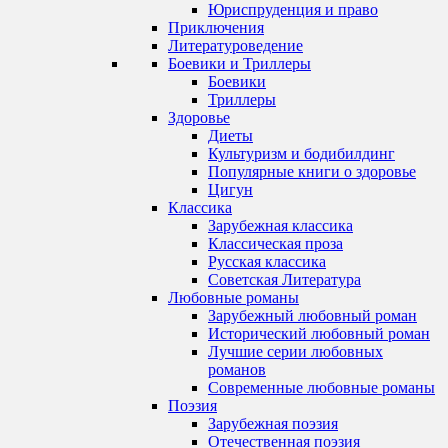
Юриспруденция и право
Приключения
Литературоведение
Боевики и Триллеры
Боевики
Триллеры
Здоровье
Диеты
Культуризм и бодибилдинг
Популярные книги о здоровье
Цигун
Классика
Зарубежная классика
Классическая проза
Русская классика
Советская Литература
Любовные романы
Зарубежный любовный роман
Исторический любовный роман
Лучшие серии любовных
романов
Современные любовные романы
Поэзия
Зарубежная поэзия
Отечественная поэзия