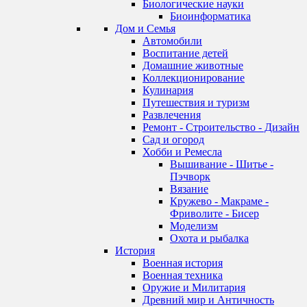
Биологические науки
Биоинформатика
Дом и Семья
Автомобили
Воспитание детей
Домашние животные
Коллекционирование
Кулинария
Путешествия и туризм
Развлечения
Ремонт - Строительство - Дизайн
Сад и огород
Хобби и Ремесла
Вышивание - Шитье -
Пэчворк
Вязание
Кружево - Макраме -
Фриволите - Бисер
Моделизм
Охота и рыбалка
История
Военная история
Военная техника
Оружие и Милитария
Древний мир и Античность