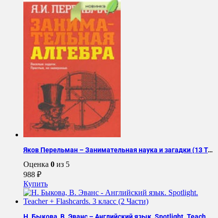
Exercise
Massage
Яков Перельман – Занимательная наука и загадки (13 Томов)
Оценка
0
из 5
988
₽
Купить
Н. Быкова, В. Эванс – Английский язык. Spotlight. Teacher + Flashcards. 3 класс (2 Части)