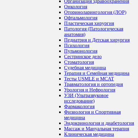
Организация здравоохранения
Онкология
Оториноларингология (ЛОР)
Офтальмология
Пластическая хирургия
Патология (Патологическая
анатомия)
Педиатрия и Детская хирургия
Психология
Пульмонология
Сестринское дело
Стоматология
Судебная медицина
Терапия и Семейная медицина
Тесты USMLE и MCAT
Травматология и ортопедия
Урология и Нефрология
УЗИ (Ультразвуковое
исследование)
Фармакология
Физиология и Спортивная
медицина
Эндокринология и диабетология
Массаж и Мануальная терапия
Клиническая медицина