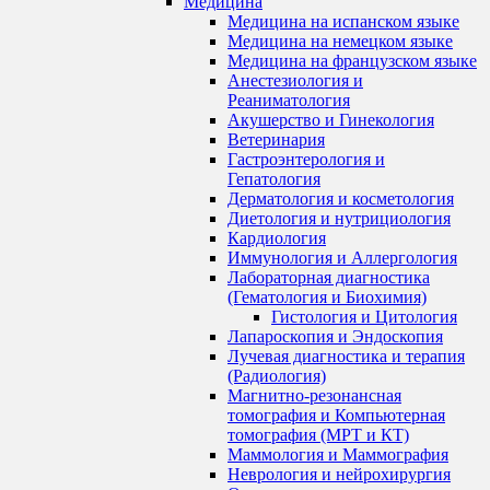
Медицина
Медицина на испанском языке
Медицина на немецком языке
Медицина на французском языке
Анестезиология и
Реаниматология
Акушерство и Гинекология
Ветеринария
Гастроэнтерология и
Гепатология
Дерматология и косметология
Диетология и нутрициология
Кардиология
Иммунология и Аллергология
Лабораторная диагностика
(Гематология и Биохимия)
Гистология и Цитология
Лапароскопия и Эндоскопия
Лучевая диагностика и терапия
(Радиология)
Магнитно-резонансная
томография и Компьютерная
томография (МРТ и КТ)
Маммология и Маммография
Неврология и нейрохирургия