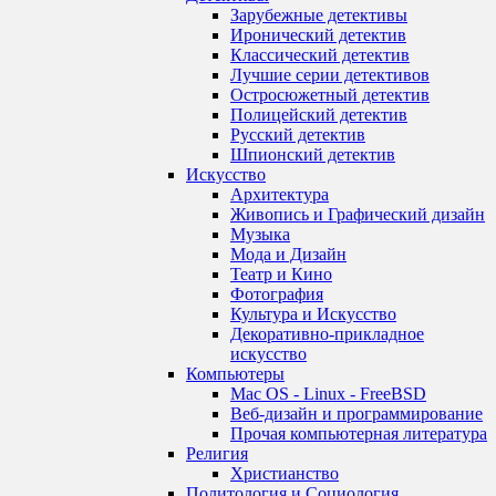
Зарубежные детективы
Иронический детектив
Классический детектив
Лучшие серии детективов
Остросюжетный детектив
Полицейский детектив
Русский детектив
Шпионский детектив
Искусство
Архитектура
Живопись и Графический дизайн
Музыка
Мода и Дизайн
Театр и Кино
Фотография
Культура и Искусство
Декоративно-прикладное
искусство
Компьютеры
Mac OS - Linux - FreeBSD
Веб-дизайн и программирование
Прочая компьютерная литература
Религия
Христианство
Политология и Социология