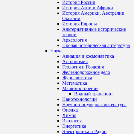
История России
История Азии и Африки
История Америки, Австралии,
Океании
История Европы
Альтернативные исторические
теории
Археология
Прочая историческая литература
Наука
Авиация и космонавтика
Астрономия
Геология и Геодезия
Железнодорожное дело
Журналистика
Математика
Машиностроение
Водный транспорт
Нанотехнологии
Научно-популярная литература
Физика
Химия
Экология
Энергетика
Электроника и Радио