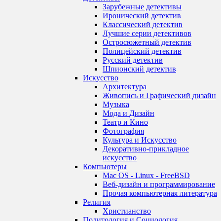
Зарубежные детективы
Иронический детектив
Классический детектив
Лучшие серии детективов
Остросюжетный детектив
Полицейский детектив
Русский детектив
Шпионский детектив
Искусство
Архитектура
Живопись и Графический дизайн
Музыка
Мода и Дизайн
Театр и Кино
Фотография
Культура и Искусство
Декоративно-прикладное
искусство
Компьютеры
Mac OS - Linux - FreeBSD
Веб-дизайн и программирование
Прочая компьютерная литература
Религия
Христианство
Политология и Социология