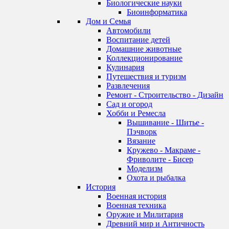
Биологические науки
Биоинформатика
Дом и Семья
Автомобили
Воспитание детей
Домашние животные
Коллекционирование
Кулинария
Путешествия и туризм
Развлечения
Ремонт - Строительство - Дизайн
Сад и огород
Хобби и Ремесла
Вышивание - Шитье -
Пэчворк
Вязание
Кружево - Макраме -
Фриволите - Бисер
Моделизм
Охота и рыбалка
История
Военная история
Военная техника
Оружие и Милитария
Древний мир и Античность