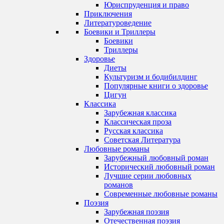
Юриспруденция и право
Приключения
Литературоведение
Боевики и Триллеры
Боевики
Триллеры
Здоровье
Диеты
Культуризм и бодибилдинг
Популярные книги о здоровье
Цигун
Классика
Зарубежная классика
Классическая проза
Русская классика
Советская Литература
Любовные романы
Зарубежный любовный роман
Исторический любовный роман
Лучшие серии любовных
романов
Современные любовные романы
Поэзия
Зарубежная поэзия
Отечественная поэзия