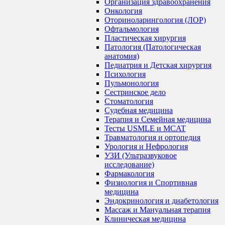
Организация здравоохранения
Онкология
Оториноларингология (ЛОР)
Офтальмология
Пластическая хирургия
Патология (Патологическая
анатомия)
Педиатрия и Детская хирургия
Психология
Пульмонология
Сестринское дело
Стоматология
Судебная медицина
Терапия и Семейная медицина
Тесты USMLE и MCAT
Травматология и ортопедия
Урология и Нефрология
УЗИ (Ультразвуковое
исследование)
Фармакология
Физиология и Спортивная
медицина
Эндокринология и диабетология
Массаж и Мануальная терапия
Клиническая медицина