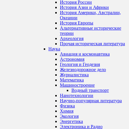
История России
История Азии и Африки
История Америки, Австралии,
Океании
История Европы
Альтернативные исторические
теории
Археология
Прочая историческая литература
Наука
Авиация и космонавтика
Астрономия
Геология и Геодезия
Железнодорожное дело
Журналистика
Математика
Машиностроение
Водный транспорт
Нанотехнологии
Научно-популярная литература
Физика
Химия
Экология
Энергетика
Электроника и Радио