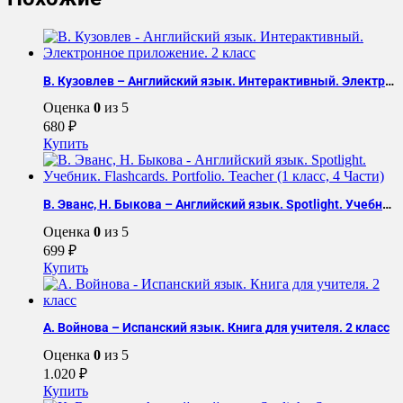
Case
Studies
in
Infectious
Disease
В. Кузовлев – Английский язык. Интерактивный. Электронное приложение. 2 класс
Оценка
0
из 5
680
₽
Купить
В. Эванс, Н. Быкова – Английский язык. Spotlight. Учебник. Flashcards. Portfolio. Teacher (1 класс, 4 Части)
Оценка
0
из 5
699
₽
Купить
А. Войнова – Испанский язык. Книга для учителя. 2 класс
Оценка
0
из 5
1.020
₽
Купить