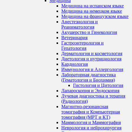
Медицина
Медицина на испанском языке
Медицина на немецком языке
Медицина на французском языке
Анестезиология и
Реаниматология
Акушерство и Гинекология
Ветеринария
Гастроэнтерология и
Гепатология
Дерматология и косметология
Диетология и нутрициология
Кардиология
Иммунология и Аллергология
Лабораторная диагностика
(Гематология и Биохимия)
Гистология и Цитология
Лапароскопия и Эндоскопия
Лучевая диагностика и терапия
(Радиология)
Магнитно-резонансная
томография и Компьютерная
томография (МРТ и КТ)
Маммология и Маммография
Неврология и нейрохирургия