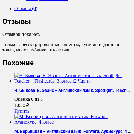
китайский
тематический
Отзывы (0)
словарь.
9000
Отзывы
слов
Отзывов пока нет.
Только зарегистрированные клиенты, купившие данный
товар, могут публиковать отзывы.
Похожие
Н. Быкова, В. Эванс – Английский язык. Spotlight. Teacher + Flashcards. 3 класс (2 Части)
Оценка
0
из 5
1.020
₽
Купить
М. Вербицкая – Английский язык. Forward. Аудиокурс. 4 класс