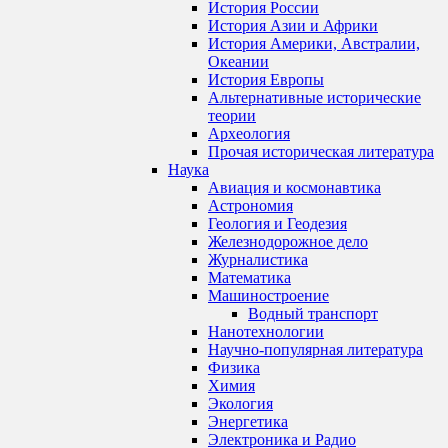
История России
История Азии и Африки
История Америки, Австралии,
Океании
История Европы
Альтернативные исторические
теории
Археология
Прочая историческая литература
Наука
Авиация и космонавтика
Астрономия
Геология и Геодезия
Железнодорожное дело
Журналистика
Математика
Машиностроение
Водный транспорт
Нанотехнологии
Научно-популярная литература
Физика
Химия
Экология
Энергетика
Электроника и Радио