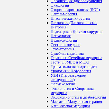
Организация здравоохранения
Онкология
Оториноларингология (ЛОР)
Офтальмология
Пластическая хирургия
Патология (Патологическая
анатомия)
Педиатрия и Детская хирургия
Психология
Пульмонология
Сестринское дело
Стоматология
Судебная медицина
Терапия и Семейная медицина
Тесты USMLE и MCAT
Травматология и ортопедия
Урология и Нефрология
УЗИ (Ультразвуковое
исследование)
Фармакология
Физиология и Спортивная
медицина
Эндокринология и диабетология
Массаж и Мануальная терапия
Клиническая медицина