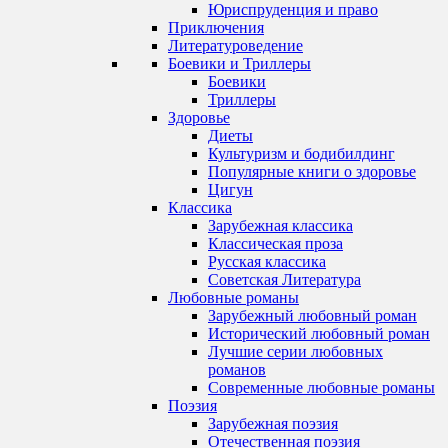
Юриспруденция и право
Приключения
Литературоведение
Боевики и Триллеры
Боевики
Триллеры
Здоровье
Диеты
Культуризм и бодибилдинг
Популярные книги о здоровье
Цигун
Классика
Зарубежная классика
Классическая проза
Русская классика
Советская Литература
Любовные романы
Зарубежный любовный роман
Исторический любовный роман
Лучшие серии любовных
романов
Современные любовные романы
Поэзия
Зарубежная поэзия
Отечественная поэзия