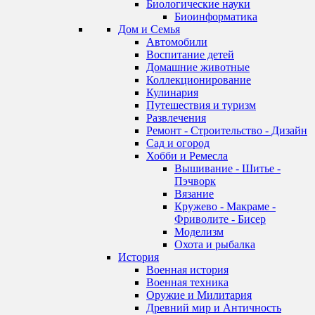
Биологические науки
Биоинформатика
Дом и Семья
Автомобили
Воспитание детей
Домашние животные
Коллекционирование
Кулинария
Путешествия и туризм
Развлечения
Ремонт - Строительство - Дизайн
Сад и огород
Хобби и Ремесла
Вышивание - Шитье -
Пэчворк
Вязание
Кружево - Макраме -
Фриволите - Бисер
Моделизм
Охота и рыбалка
История
Военная история
Военная техника
Оружие и Милитария
Древний мир и Античность