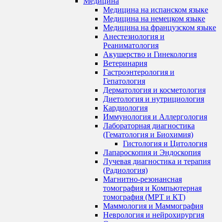
Медицина
Медицина на испанском языке
Медицина на немецком языке
Медицина на французском языке
Анестезиология и
Реаниматология
Акушерство и Гинекология
Ветеринария
Гастроэнтерология и
Гепатология
Дерматология и косметология
Диетология и нутрициология
Кардиология
Иммунология и Аллергология
Лабораторная диагностика
(Гематология и Биохимия)
Гистология и Цитология
Лапароскопия и Эндоскопия
Лучевая диагностика и терапия
(Радиология)
Магнитно-резонансная
томография и Компьютерная
томография (МРТ и КТ)
Маммология и Маммография
Неврология и нейрохирургия