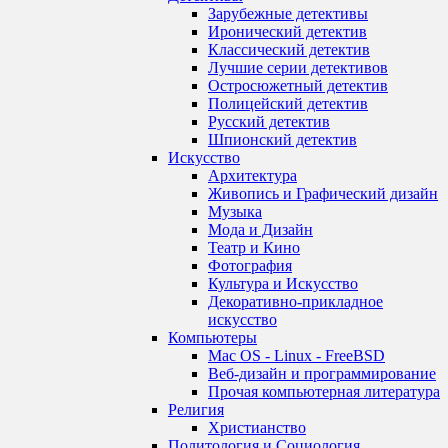
Зарубежные детективы
Иронический детектив
Классический детектив
Лучшие серии детективов
Остросюжетный детектив
Полицейский детектив
Русский детектив
Шпионский детектив
Искусство
Архитектура
Живопись и Графический дизайн
Музыка
Мода и Дизайн
Театр и Кино
Фотография
Культура и Искусство
Декоративно-прикладное
искусство
Компьютеры
Mac OS - Linux - FreeBSD
Веб-дизайн и программирование
Прочая компьютерная литература
Религия
Христианство
Политология и Социология