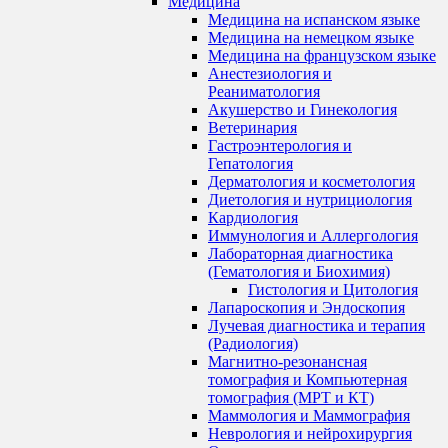
Медицина
Медицина на испанском языке
Медицина на немецком языке
Медицина на французском языке
Анестезиология и
Реаниматология
Акушерство и Гинекология
Ветеринария
Гастроэнтерология и
Гепатология
Дерматология и косметология
Диетология и нутрициология
Кардиология
Иммунология и Аллергология
Лабораторная диагностика
(Гематология и Биохимия)
Гистология и Цитология
Лапароскопия и Эндоскопия
Лучевая диагностика и терапия
(Радиология)
Магнитно-резонансная
томография и Компьютерная
томография (МРТ и КТ)
Маммология и Маммография
Неврология и нейрохирургия