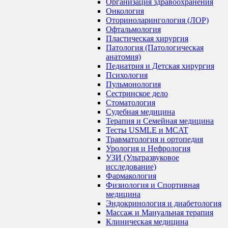
Организация здравоохранения
Онкология
Оториноларингология (ЛОР)
Офтальмология
Пластическая хирургия
Патология (Патологическая
анатомия)
Педиатрия и Детская хирургия
Психология
Пульмонология
Сестринское дело
Стоматология
Судебная медицина
Терапия и Семейная медицина
Тесты USMLE и MCAT
Травматология и ортопедия
Урология и Нефрология
УЗИ (Ультразвуковое
исследование)
Фармакология
Физиология и Спортивная
медицина
Эндокринология и диабетология
Массаж и Мануальная терапия
Клиническая медицина