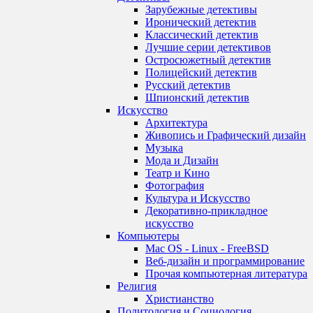
Зарубежные детективы
Иронический детектив
Классический детектив
Лучшие серии детективов
Остросюжетный детектив
Полицейский детектив
Русский детектив
Шпионский детектив
Искусство
Архитектура
Живопись и Графический дизайн
Музыка
Мода и Дизайн
Театр и Кино
Фотография
Культура и Искусство
Декоративно-прикладное
искусство
Компьютеры
Mac OS - Linux - FreeBSD
Веб-дизайн и программирование
Прочая компьютерная литература
Религия
Христианство
Политология и Социология