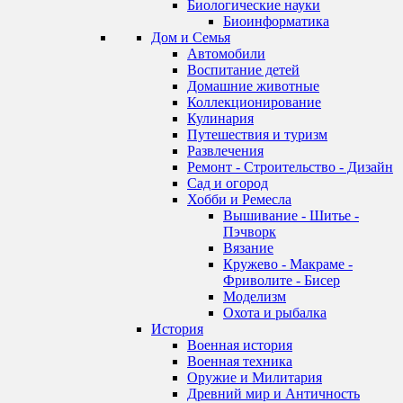
Биологические науки
Биоинформатика
Дом и Семья
Автомобили
Воспитание детей
Домашние животные
Коллекционирование
Кулинария
Путешествия и туризм
Развлечения
Ремонт - Строительство - Дизайн
Сад и огород
Хобби и Ремесла
Вышивание - Шитье -
Пэчворк
Вязание
Кружево - Макраме -
Фриволите - Бисер
Моделизм
Охота и рыбалка
История
Военная история
Военная техника
Оружие и Милитария
Древний мир и Античность