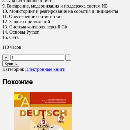
8. Анализ защищённости
9. Внедрение, модернизация и поддержка систем ИБ
10. Мониторинг и реагирование на события и инциденты
11. Обеспечение соответствия
12. Защита приложений
13. Система контроля версий Git
14. Основы Python
15. Сеть
110 часов
Количество
+
-
товара
Купить
SkillBox
Категория:
Электронные книги
-
Специалист
Похожие
по
кибербезопасности