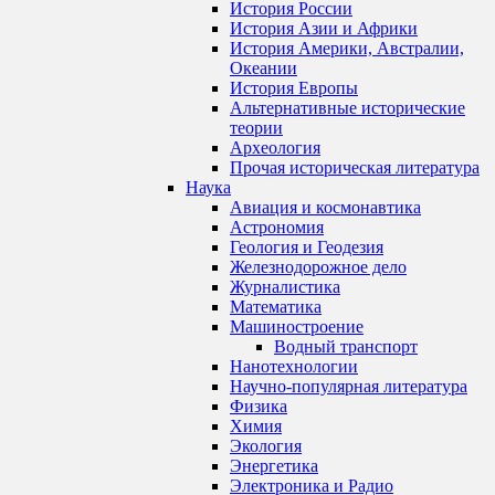
История России
История Азии и Африки
История Америки, Австралии,
Океании
История Европы
Альтернативные исторические
теории
Археология
Прочая историческая литература
Наука
Авиация и космонавтика
Астрономия
Геология и Геодезия
Железнодорожное дело
Журналистика
Математика
Машиностроение
Водный транспорт
Нанотехнологии
Научно-популярная литература
Физика
Химия
Экология
Энергетика
Электроника и Радио