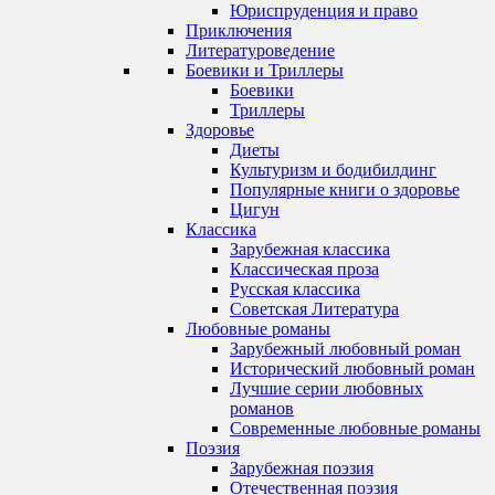
Юриспруденция и право
Приключения
Литературоведение
Боевики и Триллеры
Боевики
Триллеры
Здоровье
Диеты
Культуризм и бодибилдинг
Популярные книги о здоровье
Цигун
Классика
Зарубежная классика
Классическая проза
Русская классика
Советская Литература
Любовные романы
Зарубежный любовный роман
Исторический любовный роман
Лучшие серии любовных
романов
Современные любовные романы
Поэзия
Зарубежная поэзия
Отечественная поэзия