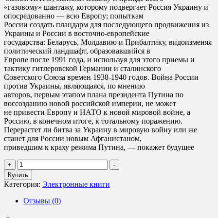
«газовому» шантажу, которому подвергает Россия Украину и
опосредованно — всю Европу; попыткам
России создать плацдарм для последующего продвижения из
Украины и России в восточно-европейские
государства: Беларусь, Молдавию и Прибалтику, видоизменяя
политический ландшафт, образовавшийся в
Европе после 1991 года, и используя для этого приемы и
тактику гитлеровской Германии и сталинского
Советского Союза времен 1938-1940 годов. Война России
против Украины, являющаяся, по мнению
авторов, первым этапом плана президента Путина по
воссозданию новой российской империи, не может
не привести Европу и НАТО к новой мировой войне, а
Россию, в конечном итоге, к тотальному поражению.
Перерастет ли битва за Украину в мировую войну или же
станет для России новым Афганистаном,
приведшим к краху режима Путина, — покажет будущее
Количество
+
-
товара
Купить
Юрий
Категория:
Электронные книги
Фельштинский
-
Отзывы (0)
Третья
Мировая