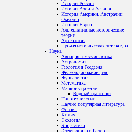
История России
История Азии и Африки
История Америки, Австралии,
Океании
История Европы
Альтернативные исторические
теории
Археология
Прочая историческая литература
Наука
Авиация и космонавтика
Астрономия
Геология и Геодезия
Железнодорожное дело
Журналистика
Математика
Машиностроение
Водный транспорт
Нанотехнологии
Научно-популярная литература
Физика
Химия
Экология
Энергетика
Электроника и Радио