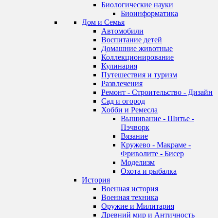
Биологические науки
Биоинформатика
Дом и Семья
Автомобили
Воспитание детей
Домашние животные
Коллекционирование
Кулинария
Путешествия и туризм
Развлечения
Ремонт - Строительство - Дизайн
Сад и огород
Хобби и Ремесла
Вышивание - Шитье -
Пэчворк
Вязание
Кружево - Макраме -
Фриволите - Бисер
Моделизм
Охота и рыбалка
История
Военная история
Военная техника
Оружие и Милитария
Древний мир и Античность