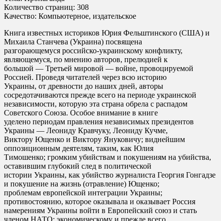
Количество страниц: 308
Качество: Компьютерное, издательское
Книга известных историков Юрия Фельштинского (США) и
Михаила Станчева (Украина) посвящена
разгорающемуся российско-украинскому конфликту,
являющемуся, по мнению авторов, прелюдией к
большой — Третьей мировой — войне, провоцируемой
Россией. Проведя читателей через всю историю
Украины, от древности до наших дней, авторы
сосредотачиваются прежде всего на периоде украинской
независимости, которую эта страна обрела с распадом
Советского Союза. Особое внимание в книге
уделено периодам правления независимых президентов
Украины — Леониду Кравчуку, Леониду Кучме,
Виктору Ющенко и Виктору Януковичу; виднейшим
оппозиционным деятелям, таким, как Юлия
Тимошенко; громким убийствам и покушениям на убийства,
оставившим глубокий след в политической
истории Украины, как убийство журналиста Георгия Гонгадзе
и покушение на жизнь (отравление) Ющенко;
проблемам европейской интеграции Украины;
противостоянию, которое оказывала и оказывает Россия
намерениям Украины войти в Европейский союз и стать
членом НАТО; экономическому и прежде всего