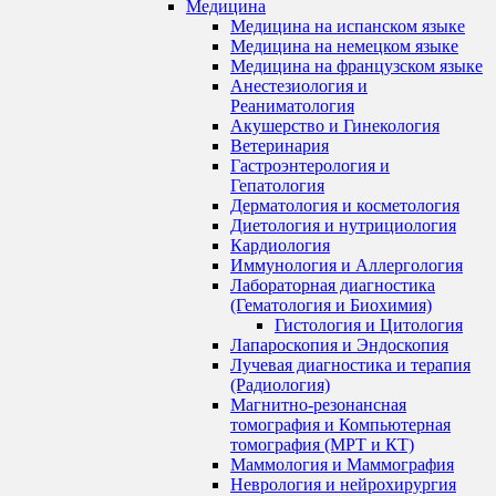
Медицина
Медицина на испанском языке
Медицина на немецком языке
Медицина на французском языке
Анестезиология и
Реаниматология
Акушерство и Гинекология
Ветеринария
Гастроэнтерология и
Гепатология
Дерматология и косметология
Диетология и нутрициология
Кардиология
Иммунология и Аллергология
Лабораторная диагностика
(Гематология и Биохимия)
Гистология и Цитология
Лапароскопия и Эндоскопия
Лучевая диагностика и терапия
(Радиология)
Магнитно-резонансная
томография и Компьютерная
томография (МРТ и КТ)
Маммология и Маммография
Неврология и нейрохирургия