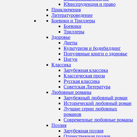
Юриспруденция и право
Приключения
Литературоведение
Боевики и Триллеры
Боевики
Триллеры
Здоровье
Диеты
Культуризм и бодибилдинг
Популярные книги о здоровье
Цигун
Классика
Зарубежная классика
Классическая проза
Русская классика
Советская Литература
Любовные романы
Зарубежный любовный роман
Исторический любовный роман
Лучшие серии любовных
романов
Современные любовные романы
Поэзия
Зарубежная поэзия
Отечественная поэзия