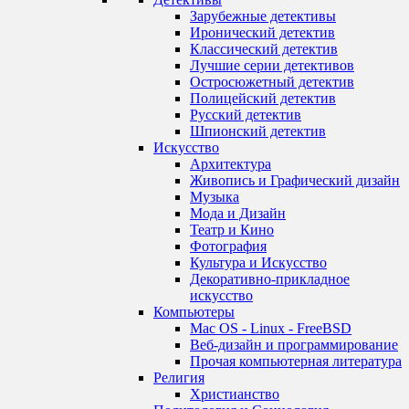
Зарубежные детективы
Иронический детектив
Классический детектив
Лучшие серии детективов
Остросюжетный детектив
Полицейский детектив
Русский детектив
Шпионский детектив
Искусство
Архитектура
Живопись и Графический дизайн
Музыка
Мода и Дизайн
Театр и Кино
Фотография
Культура и Искусство
Декоративно-прикладное
искусство
Компьютеры
Mac OS - Linux - FreeBSD
Веб-дизайн и программирование
Прочая компьютерная литература
Религия
Христианство