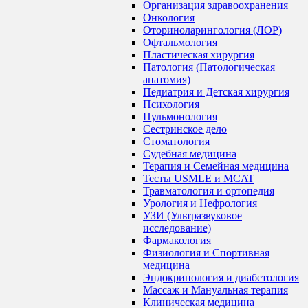
Организация здравоохранения
Онкология
Оториноларингология (ЛОР)
Офтальмология
Пластическая хирургия
Патология (Патологическая
анатомия)
Педиатрия и Детская хирургия
Психология
Пульмонология
Сестринское дело
Стоматология
Судебная медицина
Терапия и Семейная медицина
Тесты USMLE и MCAT
Травматология и ортопедия
Урология и Нефрология
УЗИ (Ультразвуковое
исследование)
Фармакология
Физиология и Спортивная
медицина
Эндокринология и диабетология
Массаж и Мануальная терапия
Клиническая медицина