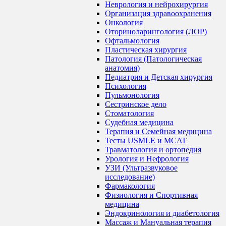
Неврология и нейрохирургия
Организация здравоохранения
Онкология
Оториноларингология (ЛОР)
Офтальмология
Пластическая хирургия
Патология (Патологическая
анатомия)
Педиатрия и Детская хирургия
Психология
Пульмонология
Сестринское дело
Стоматология
Судебная медицина
Терапия и Семейная медицина
Тесты USMLE и MCAT
Травматология и ортопедия
Урология и Нефрология
УЗИ (Ультразвуковое
исследование)
Фармакология
Физиология и Спортивная
медицина
Эндокринология и диабетология
Массаж и Мануальная терапия