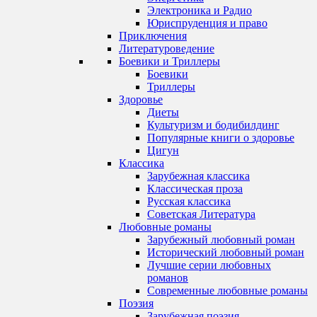
Электроника и Радио
Юриспруденция и право
Приключения
Литературоведение
Боевики и Триллеры
Боевики
Триллеры
Здоровье
Диеты
Культуризм и бодибилдинг
Популярные книги о здоровье
Цигун
Классика
Зарубежная классика
Классическая проза
Русская классика
Советская Литература
Любовные романы
Зарубежный любовный роман
Исторический любовный роман
Лучшие серии любовных
романов
Современные любовные романы
Поэзия
Зарубежная поэзия