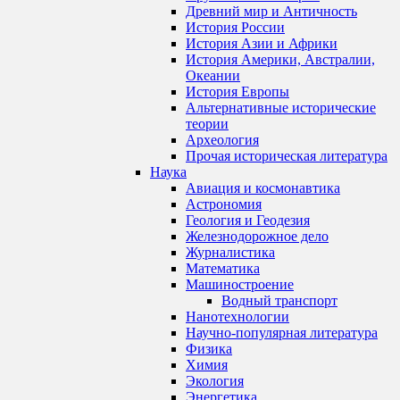
Древний мир и Античность
История России
История Азии и Африки
История Америки, Австралии,
Океании
История Европы
Альтернативные исторические
теории
Археология
Прочая историческая литература
Наука
Авиация и космонавтика
Астрономия
Геология и Геодезия
Железнодорожное дело
Журналистика
Математика
Машиностроение
Водный транспорт
Нанотехнологии
Научно-популярная литература
Физика
Химия
Экология
Энергетика