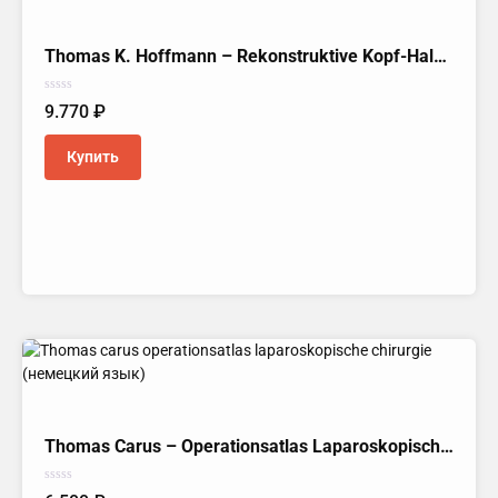
Thomas K. Hoffmann – Rekonstruktive Kopf-Hals-Chirurgie (Немецкий язык)
Оценка
9.770
₽
0
из
5
Купить
Thomas Carus – Operationsatlas Laparoskopische Chirurgie (Немецкий язык)
Оценка