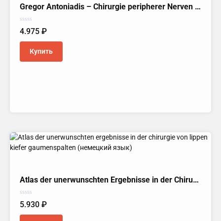
Gregor Antoniadis – Chirurgie peripherer Nerven kompakt (Немецкий язык)
Оценка
4.975
₽
0
из
5
Купить
Atlas der unerwunschten Ergebnisse in der Chirurgie von Lippen-Kiefer-Gaumenspalten (Немецкий язык)
Оценка
5.930
₽
0
из
5