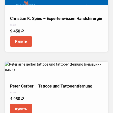
Christian K. Spies – Expertenwissen Handchirurgie
Оценка
9.450
₽
0
из
5
Купить
Peter Gerber – Tattoos und Tattooentfernung
Оценка
4.980
₽
0
из
5
Купить