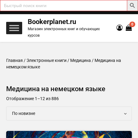
Search
for:
Skip
to
Bookerplanet.ru
0
content
Магазин электронных книг и обучающих
курсов
Главная
/
Электронные книги
/
Медицина
/ Медицина на
немецком языке
Медицина на немецком языке
Сортировка:
Отображение 1–12 из 886
самые
недавние