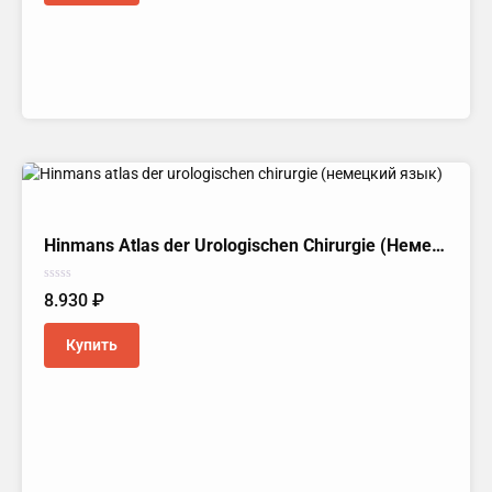
Hinmans Atlas der Urologischen Chirurgie (Немецкий язык)
Оценка
8.930
₽
0
из
5
Купить