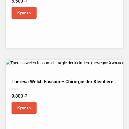
6.500
₽
0
из
5
Купить
Theresa Welch Fossum – Chirurgie der Kleintiere (Немецкий язык)
Оценка
9.800
₽
0
из
5
Купить