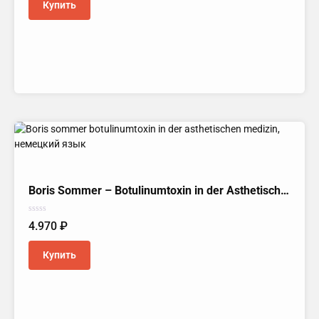
Купить
Boris Sommer – Botulinumtoxin in der Asthetischen Medizin, Немецкий язык
Оценка
4.970
₽
0
из
5
Купить