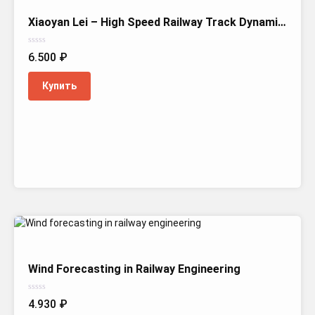
Xiaoyan Lei – High Speed Railway Track Dynamics
Оценка
6.500
₽
0
из
5
Купить
Wind Forecasting in Railway Engineering
Оценка
4.930
₽
0