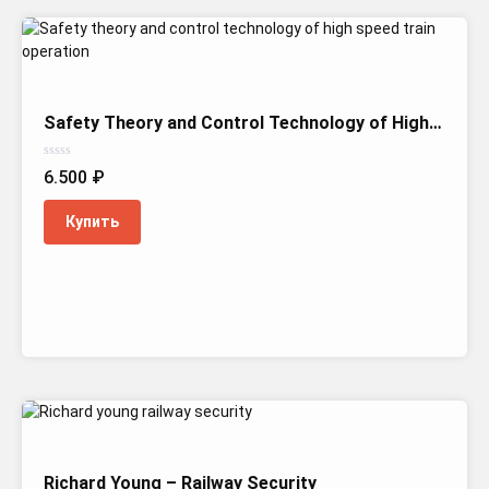
Safety Theory and Control Technology of High-Speed Train Operation 2023
Оценка
6.500
₽
0
из
5
Купить
Richard Young – Railway Security