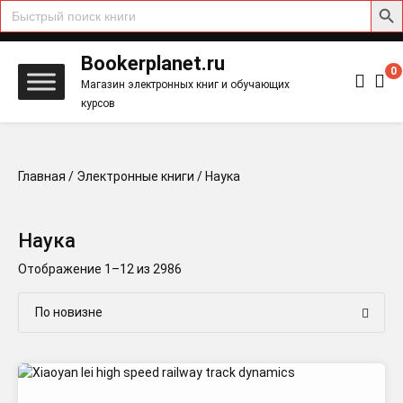
Search
for:
Skip
to
Bookerplanet.ru
0
content
Магазин электронных книг и обучающих
курсов
Главная
/
Электронные книги
/ Наука
Наука
Сортировка:
Отображение 1–12 из 2986
самые
недавние