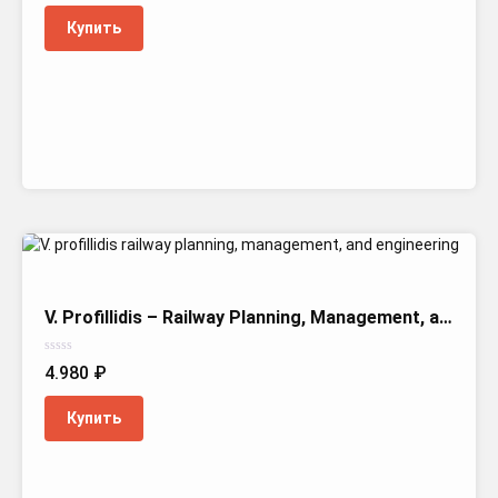
из
5
Купить
V. Profillidis – Railway Planning, Management, and Engineering
Оценка
4.980
₽
0
из
5
Купить