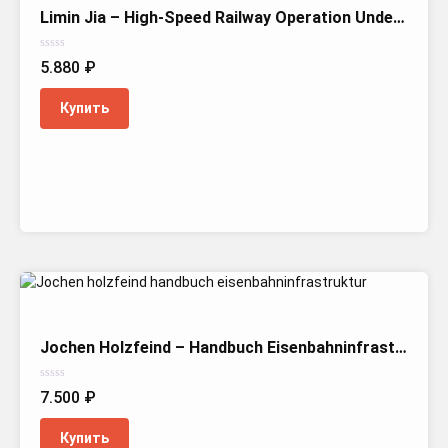
Limin Jia – High-Speed Railway Operation Under Emergent Conditions
Оценка
5.880
₽
0
из
5
Купить
Jochen Holzfeind – Handbuch Eisenbahninfrastruktur
Оценка
7.500
₽
0
из
5
Купить