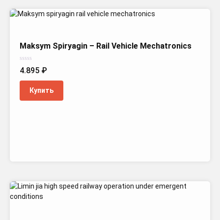
Maksym Spiryagin – Rail Vehicle Mechatronics
Оценка
4.895
₽
0
из
5
Купить