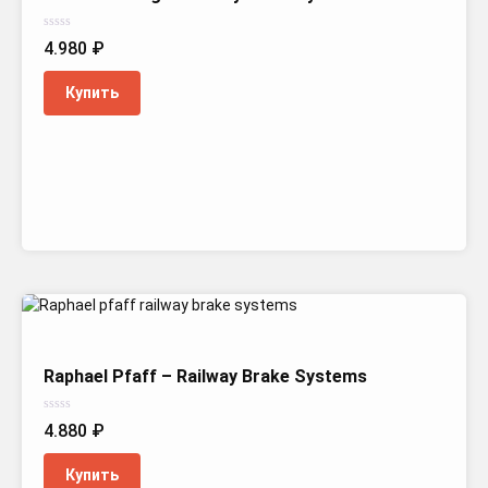
Оценка
4.980
₽
0
из
5
Купить
Raphael Pfaff – Railway Brake Systems
Оценка
4.880
₽
0
из
5
Купить