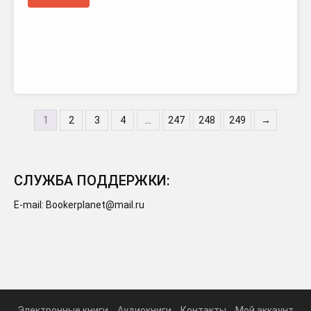
1
2
3
4
…
247
248
249
→
СЛУЖБА ПОДДЕРЖКИ:
E-mail: Bookerplanet@mail.ru
Электронные книги
Аудиокниги
Контакты
Мой аккаунт