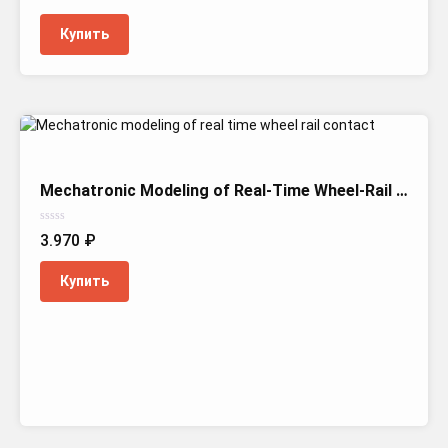
из
5
Купить
Mechatronic Modeling of Real-Time Wheel-Rail Contact
Оценка
3.970
₽
0
из
5
Купить