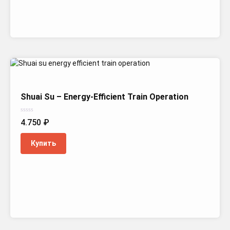
Shuai Su – Energy-Efficient Train Operation
Оценка
4.750
₽
0
из
5
Купить