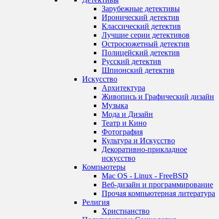
Зарубежные детективы
Иронический детектив
Классический детектив
Лучшие серии детективов
Остросюжетный детектив
Полицейский детектив
Русский детектив
Шпионский детектив
Искусство
Архитектура
Живопись и Графический дизайн
Музыка
Мода и Дизайн
Театр и Кино
Фотография
Культура и Искусство
Декоративно-прикладное
искусство
Компьютеры
Mac OS - Linux - FreeBSD
Веб-дизайн и программирование
Прочая компьютерная литература
Религия
Христианство