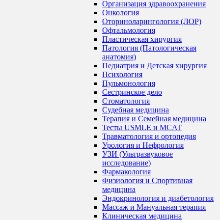
Организация здравоохранения
Онкология
Оториноларингология (ЛОР)
Офтальмология
Пластическая хирургия
Патология (Патологическая
анатомия)
Педиатрия и Детская хирургия
Психология
Пульмонология
Сестринское дело
Стоматология
Судебная медицина
Терапия и Семейная медицина
Тесты USMLE и MCAT
Травматология и ортопедия
Урология и Нефрология
УЗИ (Ультразвуковое
исследование)
Фармакология
Физиология и Спортивная
медицина
Эндокринология и диабетология
Массаж и Мануальная терапия
Клиническая медицина