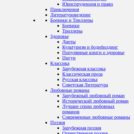
Юриспруденция и право
Приключения
Литературоведение
Боевики и Триллеры
Боевики
Триллеры
Здоровье
Диеты
Культуризм и бодибилдинг
Популярные книги о здоровье
Цигун
Классика
Зарубежная классика
Классическая проза
Русская классика
Советская Литература
Любовные романы
Зарубежный любовный роман
Исторический любовный роман
Лучшие серии любовных
романов
Современные любовные романы
Поэзия
Зарубежная поэзия
Отечественная поэзия