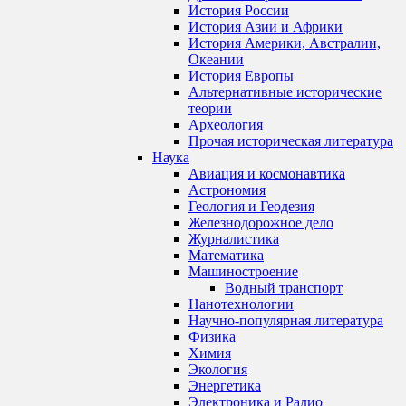
История России
История Азии и Африки
История Америки, Австралии,
Океании
История Европы
Альтернативные исторические
теории
Археология
Прочая историческая литература
Наука
Авиация и космонавтика
Астрономия
Геология и Геодезия
Железнодорожное дело
Журналистика
Математика
Машиностроение
Водный транспорт
Нанотехнологии
Научно-популярная литература
Физика
Химия
Экология
Энергетика
Электроника и Радио