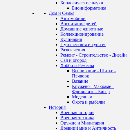
Биологические науки
Биоинформатика
Дом и Семья
Автомобили
Воспитание детей
Домашние животные
Коллекционирование
Кулинария
Путешествия и туризм
Развлечения
Ремонт - Строительство - Дизайн
Сад и огород
Хобби и Ремесла
Вышивание - Шитье -
Пэчворк
Вязание
Кружево - Макраме -
Фриволите - Бисер
Моделизм
Охота и рыбалка
История
Военная история
Военная техника
Оружие и Милитария
Древний мир и Античность