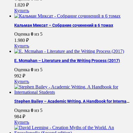
1.020
₽
Купить
Кальман Миксат – Собрание сочинений в 6 томах
Оценка
0
из 5
1.980
₽
Купить
E. Mcmahan – Literature and the Writing Process (2017)
Оценка
0
из 5
992
₽
Купить
Stephen Bailey – Academic Writing. A Handbook for International Students
Оценка
0
из 5
984
₽
Купить