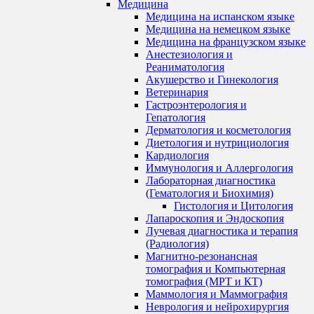
Медицина
Медицина на испанском языке
Медицина на немецком языке
Медицина на французском языке
Анестезиология и
Реаниматология
Акушерство и Гинекология
Ветеринария
Гастроэнтерология и
Гепатология
Дерматология и косметология
Диетология и нутрициология
Кардиология
Иммунология и Аллергология
Лабораторная диагностика
(Гематология и Биохимия)
Гистология и Цитология
Лапароскопия и Эндоскопия
Лучевая диагностика и терапия
(Радиология)
Магнитно-резонансная
томография и Компьютерная
томография (МРТ и КТ)
Маммология и Маммография
Неврология и нейрохирургия