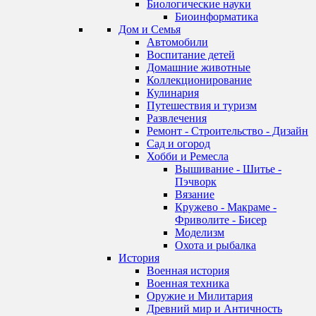
Биологические науки
Биоинформатика
Дом и Семья
Автомобили
Воспитание детей
Домашние животные
Коллекционирование
Кулинария
Путешествия и туризм
Развлечения
Ремонт - Строительство - Дизайн
Сад и огород
Хобби и Ремесла
Вышивание - Шитье -
Пэчворк
Вязание
Кружево - Макраме -
Фриволите - Бисер
Моделизм
Охота и рыбалка
История
Военная история
Военная техника
Оружие и Милитария
Древний мир и Античность