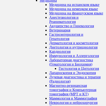
Медицина
Медицина на испанском языке
Медицина на немецком языке
Медицина на французском языке
Анестезиология и
Реаниматология
Акушерство и Гинекология
Ветеринария
Гастроэнтерология и
Гепатология
Дерматология и косметология
Диетология и нутрициология
Кардиология
Иммунология и Аллергология
Лабораторная диагностика
(Гематология и Биохимия)
Гистология и Цитология
Лапароскопия и Эндоскопия
Лучевая диагностика и терапия
(Радиология)
Магнитно-резонансная
томография и Компьютерная
томография (МРТ и КТ)
Маммология и Маммография
Неврология и нейрохирургия