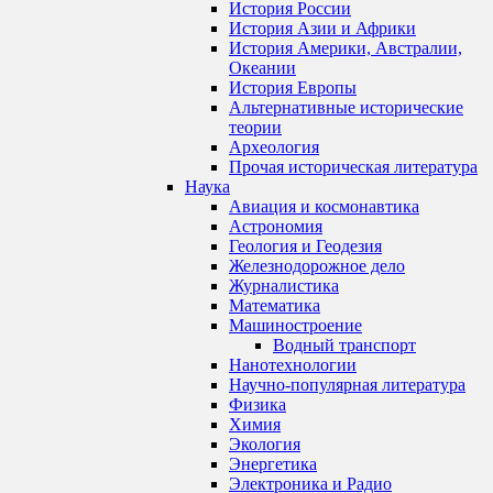
История России
История Азии и Африки
История Америки, Австралии,
Океании
История Европы
Альтернативные исторические
теории
Археология
Прочая историческая литература
Наука
Авиация и космонавтика
Астрономия
Геология и Геодезия
Железнодорожное дело
Журналистика
Математика
Машиностроение
Водный транспорт
Нанотехнологии
Научно-популярная литература
Физика
Химия
Экология
Энергетика
Электроника и Радио