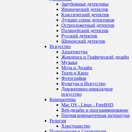
Зарубежные детективы
Иронический детектив
Классический детектив
Лучшие серии детективов
Остросюжетный детектив
Полицейский детектив
Русский детектив
Шпионский детектив
Искусство
Архитектура
Живопись и Графический дизайн
Музыка
Мода и Дизайн
Театр и Кино
Фотография
Культура и Искусство
Декоративно-прикладное
искусство
Компьютеры
Mac OS - Linux - FreeBSD
Веб-дизайн и программирование
Прочая компьютерная литература
Религия
Христианство
Политология и Социология