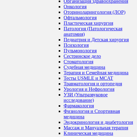
Организация здравоохранения
Онкология
Оториноларингология (ЛОР)
Офтальмология
Пластическая хирургия
Патология (Патологическая
анатомия)
Педиатрия и Детская хирургия
Психология
Пульмонология
Сестринское дело
Стоматология
Судебная медицина
Терапия и Семейная медицина
Тесты USMLE и MCAT
Травматология и ортопедия
Урология и Нефрология
УЗИ (Ультразвуковое
исследование)
Фармакология
Физиология и Спортивная
медицина
Эндокринология и диабетология
Массаж и Мануальная терапия
Клиническая медицина