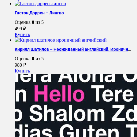
Гастон Доррен – Лингво
Оценка
0
из 5
499
₽
Купить
Кирилл Шатилов – Неожиданный английский. Ироничный английский
Оценка
0
из 5
980
₽
Купить