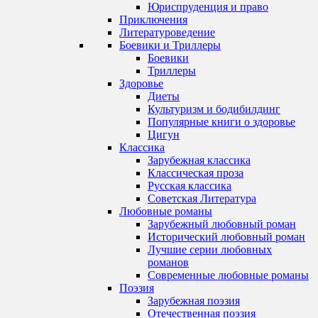
Юриспруденция и право
Приключения
Литературоведение
Боевики и Триллеры
Боевики
Триллеры
Здоровье
Диеты
Культуризм и бодибилдинг
Популярные книги о здоровье
Цигун
Классика
Зарубежная классика
Классическая проза
Русская классика
Советская Литература
Любовные романы
Зарубежный любовный роман
Исторический любовный роман
Лучшие серии любовных
романов
Современные любовные романы
Поэзия
Зарубежная поэзия
Отечественная поэзия