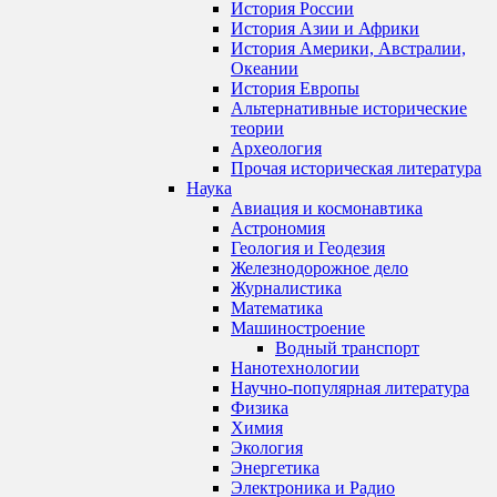
История России
История Азии и Африки
История Америки, Австралии,
Океании
История Европы
Альтернативные исторические
теории
Археология
Прочая историческая литература
Наука
Авиация и космонавтика
Астрономия
Геология и Геодезия
Железнодорожное дело
Журналистика
Математика
Машиностроение
Водный транспорт
Нанотехнологии
Научно-популярная литература
Физика
Химия
Экология
Энергетика
Электроника и Радио