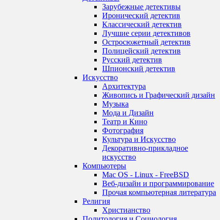
Зарубежные детективы
Иронический детектив
Классический детектив
Лучшие серии детективов
Остросюжетный детектив
Полицейский детектив
Русский детектив
Шпионский детектив
Искусство
Архитектура
Живопись и Графический дизайн
Музыка
Мода и Дизайн
Театр и Кино
Фотография
Культура и Искусство
Декоративно-прикладное
искусство
Компьютеры
Mac OS - Linux - FreeBSD
Веб-дизайн и программирование
Прочая компьютерная литература
Религия
Христианство
Политология и Социология