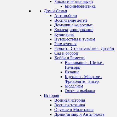
Биологические науки
Биоинформатика
Дом и Семья
Автомобили
Воспитание детей
Домашние животные
Коллекционирование
Кулинария
Путешествия и туризм
Развлечения
Ремонт - Строительство - Дизайн
Сад и огород
Хобби и Ремесла
Вышивание - Шитье -
Пэчворк
Вязание
Кружево - Макраме -
Фриволите - Бисер
Моделизм
Охота и рыбалка
История
Военная история
Военная техника
Оружие и Милитария
Древний мир и Античность