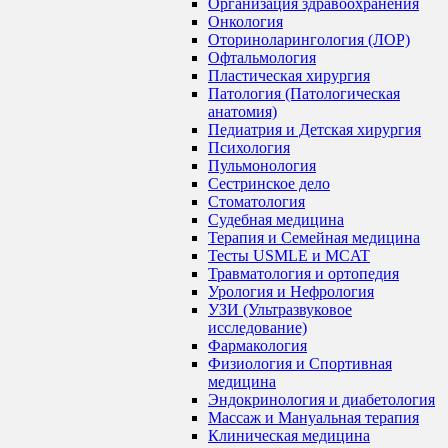
Организация здравоохранения
Онкология
Оториноларингология (ЛОР)
Офтальмология
Пластическая хирургия
Патология (Патологическая
анатомия)
Педиатрия и Детская хирургия
Психология
Пульмонология
Сестринское дело
Стоматология
Судебная медицина
Терапия и Семейная медицина
Тесты USMLE и MCAT
Травматология и ортопедия
Урология и Нефрология
УЗИ (Ультразвуковое
исследование)
Фармакология
Физиология и Спортивная
медицина
Эндокринология и диабетология
Массаж и Мануальная терапия
Клиническая медицина