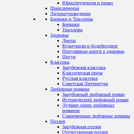
Юриспруденция и право
Приключения
Литературоведение
Боевики и Триллеры
Боевики
Триллеры
Здоровье
Диеты
Культуризм и бодибилдинг
Популярные книги о здоровье
Цигун
Классика
Зарубежная классика
Классическая проза
Русская классика
Советская Литература
Любовные романы
Зарубежный любовный роман
Исторический любовный роман
Лучшие серии любовных
романов
Современные любовные романы
Поэзия
Зарубежная поэзия
Отечественная поэзия