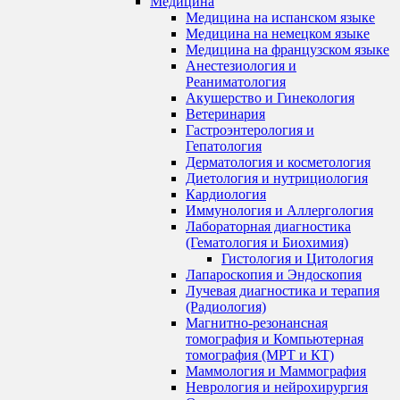
Медицина
Медицина на испанском языке
Медицина на немецком языке
Медицина на французском языке
Анестезиология и
Реаниматология
Акушерство и Гинекология
Ветеринария
Гастроэнтерология и
Гепатология
Дерматология и косметология
Диетология и нутрициология
Кардиология
Иммунология и Аллергология
Лабораторная диагностика
(Гематология и Биохимия)
Гистология и Цитология
Лапароскопия и Эндоскопия
Лучевая диагностика и терапия
(Радиология)
Магнитно-резонансная
томография и Компьютерная
томография (МРТ и КТ)
Маммология и Маммография
Неврология и нейрохирургия