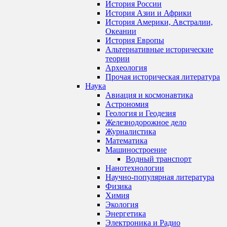
История России
История Азии и Африки
История Америки, Австралии,
Океании
История Европы
Альтернативные исторические
теории
Археология
Прочая историческая литература
Наука
Авиация и космонавтика
Астрономия
Геология и Геодезия
Железнодорожное дело
Журналистика
Математика
Машиностроение
Водный транспорт
Нанотехнологии
Научно-популярная литература
Физика
Химия
Экология
Энергетика
Электроника и Радио