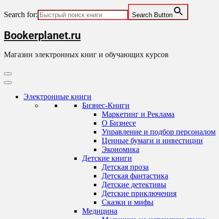
Search for:
Search Button
Skip
Bookerplanet.ru
to
content
Магазин электронных книг и обучающих курсов
Primary
Menu
Электронные книги
Бизнес-Книги
Маркетинг и Реклама
О Бизнесе
Управление и подбор персоналом
Ценные бумаги и инвестиции
Экономика
Детские книги
Детская проза
Детская фантастика
Детские детективы
Детские приключения
Сказки и мифы
Медицина