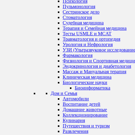
Психология
Пульмонология
Сестринское дело
Стоматология
Судебная медицина
Терапия и Семейная медицина
Тесты USMLE и MCAT
Травматология и ортопедия
Урология и Нефрология
УЗИ (Ультразвуковое исследование
Фармакология
Физиология и Спортивная медици
Эндокринология и диабетология
Массаж и Мануальная терапия
Клиническая медицина
Биологические науки
Биоинформатика
Дом и Семья
Автомобили
Воспитание детей
Домашние животные
Коллекционирование
Кулинария
Путешествия и туризм
Развлечения