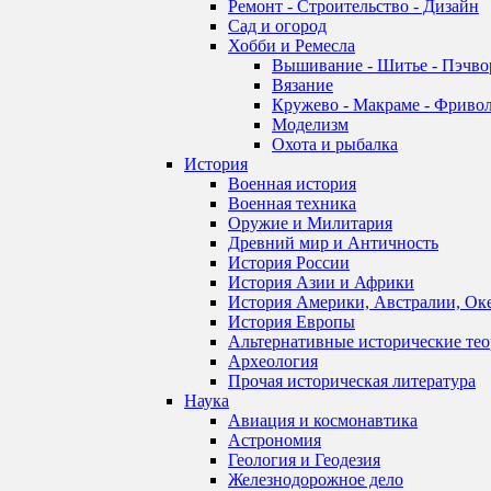
Ремонт - Строительство - Дизайн
Сад и огород
Хобби и Ремесла
Вышивание - Шитье - Пэчво
Вязание
Кружево - Макраме - Фривол
Моделизм
Охота и рыбалка
История
Военная история
Военная техника
Оружие и Милитария
Древний мир и Античность
История России
История Азии и Африки
История Америки, Австралии, Ок
История Европы
Альтернативные исторические те
Археология
Прочая историческая литература
Наука
Авиация и космонавтика
Астрономия
Геология и Геодезия
Железнодорожное дело