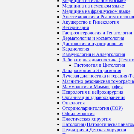
Медицина на испанском языке
Медицина на немецком языке
Медицина на французском языке
Анестезиология и Реаниматология
Акушерство и Гинекология
Ветеринария
Гастроэнтерология и Гепатология
Дерматология и косметология
Диетология и нутрициология
Кардиология
Иммунология и Аллергология
Лабораторная диагностика (Гемат
Гистология и Цитология
Лапароскопия и Эндоскопия
Лучевая диагностика и терапия (Р
Магнитно-резонансная томографи
Маммология и Маммография
Неврология и нейрохирургия
Организация здравоохранения
Онкология
Оториноларингология (ЛОР)
Офтальмология
Пластическая хирургия
Патология (Патологическая анато
Педиатрия и Детская хирургия