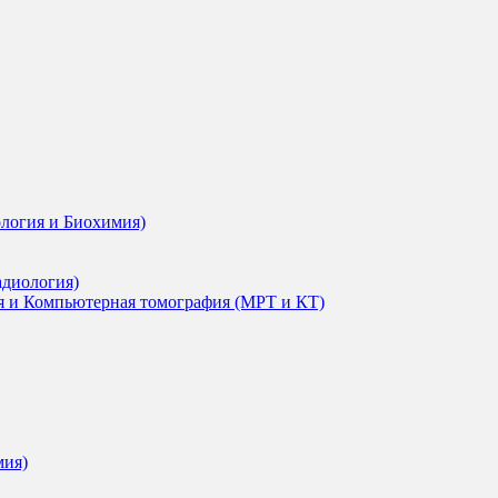
ология и Биохимия)
адиология)
я и Компьютерная томография (МРТ и КТ)
мия)