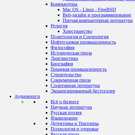
Компьютеры
Mac OS - Linux - FreeBSD
Веб-дизайн и программирование
Прочая компьютерная литература
Религия
Христианство
Политология и Социология
Нефтегазовая промышленность
Философия
Историческая проза
Лингвистика
Биография
Пищевая промышленность
Строительство
Современная проза
Спортивная литература
Экранизированный бестселлер
Аудиокниги
Всё о бизнесе
Научная литература
Русская поэзия
Языкознание
Детективы и Триллеры
Психология и здоровье
Русская проза