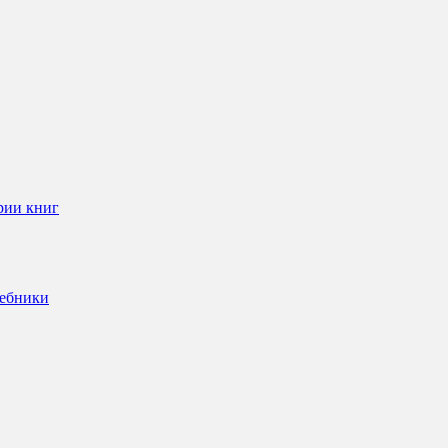
рии книг
чебники