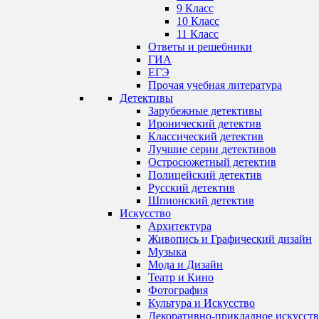
9 Класс
10 Класс
11 Класс
Ответы и решебники
ГИА
ЕГЭ
Прочая учебная литература
Детективы
Зарубежные детективы
Иронический детектив
Классический детектив
Лучшие серии детективов
Остросюжетный детектив
Полицейский детектив
Русский детектив
Шпионский детектив
Искусство
Архитектура
Живопись и Графический дизайн
Музыка
Мода и Дизайн
Театр и Кино
Фотография
Культура и Искусство
Декоративно-прикладное искусст