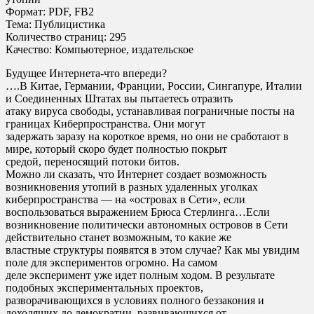
Формат: PDF, FB2
Тема: Публицистика
Количество страниц: 295
Качество: Компьютерное, издательское
Будущее Интернета-что впереди?
….В Китае, Германии, Франции, России, Сингапуре, Италии
и Соединенных Штатах вы пытаетесь отразить
атаку вируса свободы, устанавливая пограничные посты на
границах Киберпространства. Они могут
задержать заразу на короткое время, но они не сработают в
мире, который скоро будет полностью покрыт
средой, переносящий потоки битов.
Можно ли сказать, что Интернет создает возможность
возникновения утопий в разных удаленных уголках
киберпространства — на «островах в Сети», если
воспользоваться выражением Брюса Стерлинга…Если
возникновение политически автономных островов в Сети
действительно станет возможным, то какие же
властные структуры появятся в этом случае? Как мы увидим
поле для экспериментов огромно. На самом
деле эксперимент уже идет полным ходом. В результате
подобных экспериментальных проектов,
разворачивающихся в условиях полного беззакония и
доходящих до демократии, развивающихся от