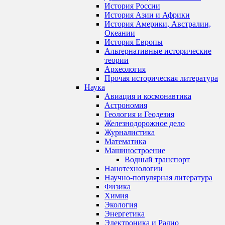
История России
История Азии и Африки
История Америки, Австралии,
Океании
История Европы
Альтернативные исторические
теории
Археология
Прочая историческая литература
Наука
Авиация и космонавтика
Астрономия
Геология и Геодезия
Железнодорожное дело
Журналистика
Математика
Машиностроение
Водный транспорт
Нанотехнологии
Научно-популярная литература
Физика
Химия
Экология
Энергетика
Электроника и Радио