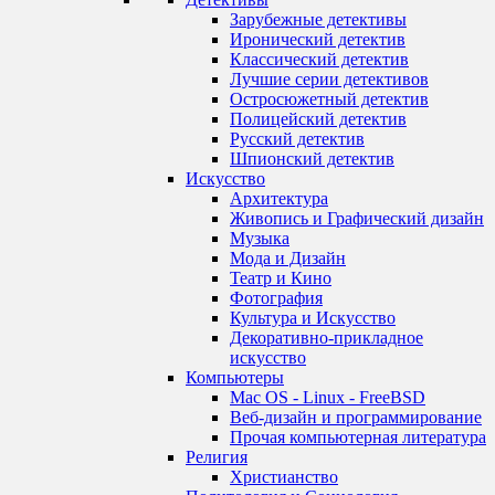
Зарубежные детективы
Иронический детектив
Классический детектив
Лучшие серии детективов
Остросюжетный детектив
Полицейский детектив
Русский детектив
Шпионский детектив
Искусство
Архитектура
Живопись и Графический дизайн
Музыка
Мода и Дизайн
Театр и Кино
Фотография
Культура и Искусство
Декоративно-прикладное
искусство
Компьютеры
Mac OS - Linux - FreeBSD
Веб-дизайн и программирование
Прочая компьютерная литература
Религия
Христианство