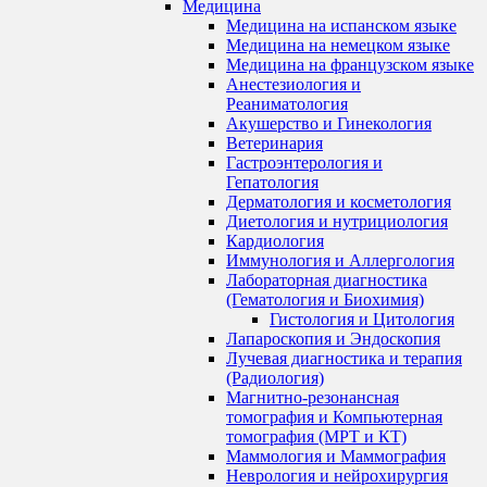
Медицина
Медицина на испанском языке
Медицина на немецком языке
Медицина на французском языке
Анестезиология и
Реаниматология
Акушерство и Гинекология
Ветеринария
Гастроэнтерология и
Гепатология
Дерматология и косметология
Диетология и нутрициология
Кардиология
Иммунология и Аллергология
Лабораторная диагностика
(Гематология и Биохимия)
Гистология и Цитология
Лапароскопия и Эндоскопия
Лучевая диагностика и терапия
(Радиология)
Магнитно-резонансная
томография и Компьютерная
томография (МРТ и КТ)
Маммология и Маммография
Неврология и нейрохирургия