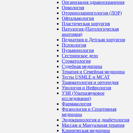
Организация здравоохранения
Онкология
Оториноларингология (ЛОР)
Офтальмология
Пластическая хирургия
Патология (Патологическая
анатомия)
Педиатрия и Детская хирургия
Психология
Пульмонология
Сестринское дело
Стоматология
Судебная медицина
Терапия и Семейная медицина
Тесты USMLE и MCAT
Травматология и ортопедия
Урология и Нефрология
УЗИ (Ультразвуковое
исследование)
Фармакология
Физиология и Спортивная
медицина
Эндокринология и диабетология
Массаж и Мануальная терапия
Клиническая медицина