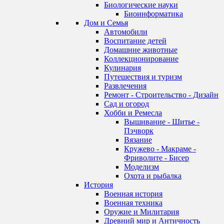
Биологические науки
Биоинформатика
Дом и Семья
Автомобили
Воспитание детей
Домашние животные
Коллекционирование
Кулинария
Путешествия и туризм
Развлечения
Ремонт - Строительство - Дизайн
Сад и огород
Хобби и Ремесла
Вышивание - Шитье -
Пэчворк
Вязание
Кружево - Макраме -
Фриволите - Бисер
Моделизм
Охота и рыбалка
История
Военная история
Военная техника
Оружие и Милитария
Древний мир и Античность