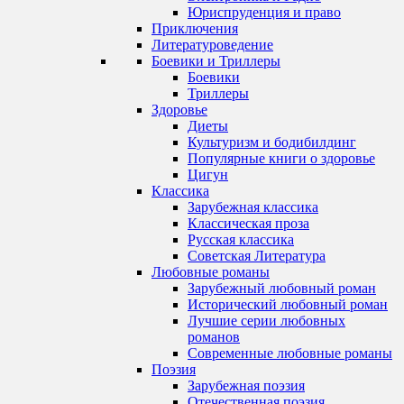
Юриспруденция и право
Приключения
Литературоведение
Боевики и Триллеры
Боевики
Триллеры
Здоровье
Диеты
Культуризм и бодибилдинг
Популярные книги о здоровье
Цигун
Классика
Зарубежная классика
Классическая проза
Русская классика
Советская Литература
Любовные романы
Зарубежный любовный роман
Исторический любовный роман
Лучшие серии любовных
романов
Современные любовные романы
Поэзия
Зарубежная поэзия
Отечественная поэзия