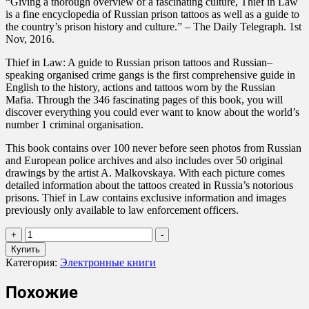
“Giving a thorough overview of a fascinating culture, Thief in Law
is a fine encyclopedia of Russian prison tattoos as well as a guide to
the country’s prison history and culture.” – The Daily Telegraph. 1st
Nov, 2016.
Thief in Law: A guide to Russian prison tattoos and Russian–
speaking organised crime gangs is the first comprehensive guide in
English to the history, actions and tattoos worn by the Russian
Mafia. Through the 346 fascinating pages of this book, you will
discover everything you could ever want to know about the world’s
number 1 criminal organisation.
This book contains over 100 never before seen photos from Russian
and European police archives and also includes over 50 original
drawings by the artist A. Malkovskaya. With each picture comes
detailed information about the tattoos created in Russia’s notorious
prisons. Thief in Law contains exclusive information and images
previously only available to law enforcement officers.
Количество
+
-
товара
Купить
M.
Категория:
Электронные книги
Bullen
-
Похожие
Thief
in