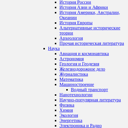
История России
История Азии и Африки
История Америки, Австралии,
Океании
История Европы
Альтернативные исторические
теории
Археология
Прочая историческая литература
Наука
Авиация и космонавтика
Астрономия
Геология и Геодезия
Железнодорожное дело
Журналистика
Математика
Машиностроение
Водный транспорт
Нанотехнологии
Научно-популярная литература
Физика
Химия
Экология
Энергетика
Электроника и Радио