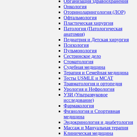
Организация здравоохранения
Онкология
Оториноларингология (ЛОР)
Офтальмология
Пластическая хирургия
Патология (Патологическая
анатомия)
Педиатрия и Детская хирургия
Психология
Пульмонология
Сестринское дело
Стоматология
Судебная медицина
Терапия и Семейная медицина
Тесты USMLE и MCAT
Травматология и ортопедия
Урология и Нефрология
УЗИ (Ультразвуковое
исследование)
Фармакология
Физиология и Спортивная
медицина
Эндокринология и диабетология
Массаж и Мануальная терапия
Клиническая медицина