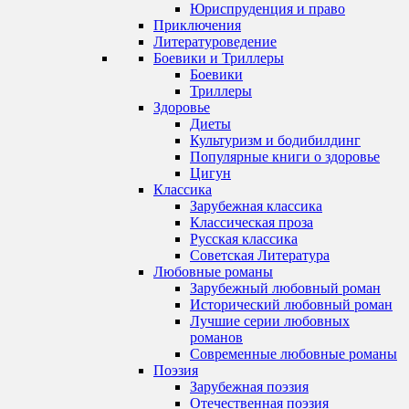
Юриспруденция и право
Приключения
Литературоведение
Боевики и Триллеры
Боевики
Триллеры
Здоровье
Диеты
Культуризм и бодибилдинг
Популярные книги о здоровье
Цигун
Классика
Зарубежная классика
Классическая проза
Русская классика
Советская Литература
Любовные романы
Зарубежный любовный роман
Исторический любовный роман
Лучшие серии любовных
романов
Современные любовные романы
Поэзия
Зарубежная поэзия
Отечественная поэзия