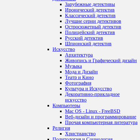
Зарубежные детективы
Иронический детектив
Классический детектив
Лучшие серии детективов
Остросюжетный детектив
Полицейский детектив
Русский детектив
Шпионский детектив
Искусство
Архитектура
Живопись и Графический дизайн
Музыка
Мода и Дизайн
Театр и Кино
Фотография
Культура и Искусство
Декоративно-прикладное
искусство
Компьютеры
Mac OS - Linux - FreeBSD
Веб-дизайн и программирование
Прочая компьютерная литература
Религия
Христианство
Политология и Социология