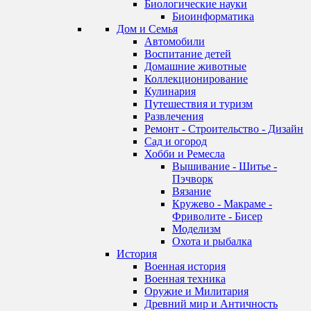
Биологические науки
Биоинформатика
Дом и Семья
Автомобили
Воспитание детей
Домашние животные
Коллекционирование
Кулинария
Путешествия и туризм
Развлечения
Ремонт - Строительство - Дизайн
Сад и огород
Хобби и Ремесла
Вышивание - Шитье -
Пэчворк
Вязание
Кружево - Макраме -
Фриволите - Бисер
Моделизм
Охота и рыбалка
История
Военная история
Военная техника
Оружие и Милитария
Древний мир и Античность