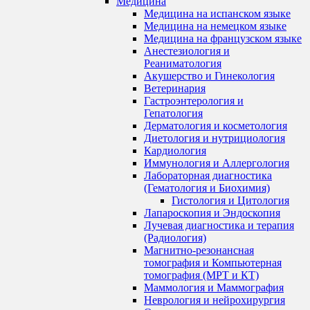
Медицина
Медицина на испанском языке
Медицина на немецком языке
Медицина на французском языке
Анестезиология и
Реаниматология
Акушерство и Гинекология
Ветеринария
Гастроэнтерология и
Гепатология
Дерматология и косметология
Диетология и нутрициология
Кардиология
Иммунология и Аллергология
Лабораторная диагностика
(Гематология и Биохимия)
Гистология и Цитология
Лапароскопия и Эндоскопия
Лучевая диагностика и терапия
(Радиология)
Магнитно-резонансная
томография и Компьютерная
томография (МРТ и КТ)
Маммология и Маммография
Неврология и нейрохирургия