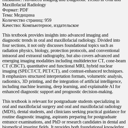
Maxillofacial Radiology
Формат: PDF
Тема: Медицина
Количество страниц: 959
Качество: Компьютерное, издательское
This textbook provides insights into advanced imaging and
diagnostic trends in oral and maxillofacial radiology. Divided into
four sections, it not only discusses foundational topics such as
radiation physics, biology, protection protocols, and conventional
intraoral and extraoral radiography, but also covers advanced and
emerging imaging modalities including multidetector CT, cone-beam
CT (CBCT), quantitative and functional MRI, hybrid nuclear
imaging (SPECT/CT, PET/CT), and contrast-enhanced techniques.
It emphasizes structured interpretation formats, volumetric analysis,
radiomics, 3D printing, and the integration of artificial intelligence,
including machine learning, deep learning, and explainable AI for
enhanced diagnostic support and prognostic decision-making.
This textbook is relevant for postgraduate students specializing in
oral and maxillofacial surgery and oral and maxillofacial radiology
(MDS), dental students, and clinicians seeking practical guidance for
routine diagnostic imaging, aspirants preparing for postgraduate
entrance examinations, and PhD or research candidates in dental and
biomedical imaging fields. It provides both foundational knowledge