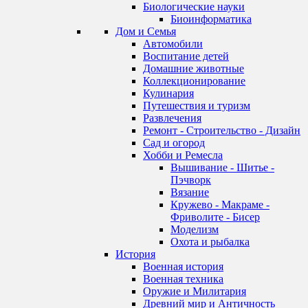
Биологические науки
Биоинформатика
Дом и Семья
Автомобили
Воспитание детей
Домашние животные
Коллекционирование
Кулинария
Путешествия и туризм
Развлечения
Ремонт - Строительство - Дизайн
Сад и огород
Хобби и Ремесла
Вышивание - Шитье -
Пэчворк
Вязание
Кружево - Макраме -
Фриволите - Бисер
Моделизм
Охота и рыбалка
История
Военная история
Военная техника
Оружие и Милитария
Древний мир и Античность