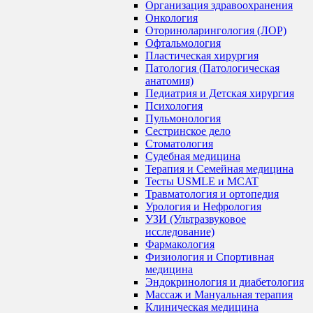
Организация здравоохранения
Онкология
Оториноларингология (ЛОР)
Офтальмология
Пластическая хирургия
Патология (Патологическая
анатомия)
Педиатрия и Детская хирургия
Психология
Пульмонология
Сестринское дело
Стоматология
Судебная медицина
Терапия и Семейная медицина
Тесты USMLE и MCAT
Травматология и ортопедия
Урология и Нефрология
УЗИ (Ультразвуковое
исследование)
Фармакология
Физиология и Спортивная
медицина
Эндокринология и диабетология
Массаж и Мануальная терапия
Клиническая медицина