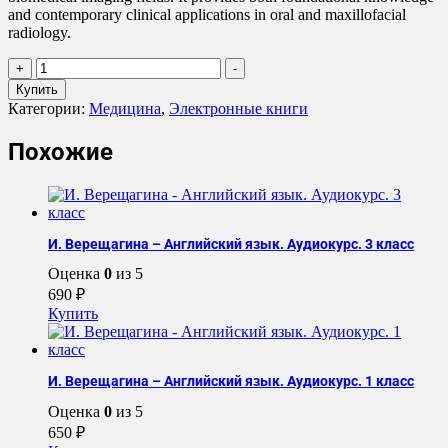
and contemporary clinical applications in oral and maxillofacial
radiology.
Количество
+
-
товара
Купить
Advanced
Категории:
Медицина
,
Электронные книги
Imaging
and
Похожие
Diagnostic
Trends
in
Oral
and
И. Верещагина – Английский язык. Аудиокурс. 3 класс
Maxillofacial
Radiology
Оценка
0
из 5
690
₽
Купить
И. Верещагина – Английский язык. Аудиокурс. 1 класс
Оценка
0
из 5
650
₽