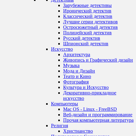
Зарубежные детективы
Иронический детектив
Классический детектив
Лучшие серии детективов
Остросюжетный детектив
Полицейский детектив
Русский детектив
Шпионский детектив
Искусство
Архитектура
Живопись и Графический дизайн
Музыка
Мода и Дизайн
Театр и Кино
Фотография
Культура и Искусство
Декоративно-прикладное
искусство
Компьютеры
Mac OS - Linux - FreeBSD
Веб-дизайн и программирование
Прочая компьютерная литература
Религия
Христианство