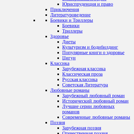
Юриспруденция и право
Приключения
Литературоведение
Боевики и Триллеры
Боевики
Триллеры
Здоровье
Диеты
Культуризм и бодибилдинг
Популярные книги о здоровье
Цигун
Классика
Зарубежная классика
Классическая проза
Русская классика
Советская Литература
Любовные романы
Зарубежный любовный роман
Исторический любовный роман
Лучшие серии любовных
романов
Современные любовные романы
Поэзия
Зарубежная поэзия
Отечественная поэзия