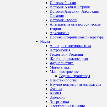
История России
История Азии и Африки
История Америки, Австралии,
Океании
История Европы
Альтернативные исторические
теории
Археология
Прочая историческая литература
Наука
Авиация и космонавтика
Астрономия
Геология и Геодезия
Железнодорожное дело
Журналистика
Математика
Машиностроение
Водный транспорт
Нанотехнологии
Научно-популярная литература
Физика
Химия
Экология
Энергетика
Электроника и Радио