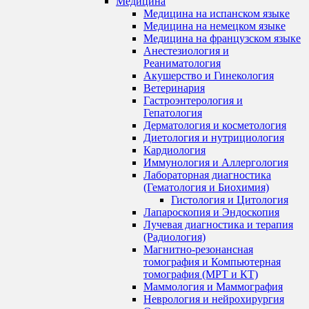
Медицина
Медицина на испанском языке
Медицина на немецком языке
Медицина на французском языке
Анестезиология и
Реаниматология
Акушерство и Гинекология
Ветеринария
Гастроэнтерология и
Гепатология
Дерматология и косметология
Диетология и нутрициология
Кардиология
Иммунология и Аллергология
Лабораторная диагностика
(Гематология и Биохимия)
Гистология и Цитология
Лапароскопия и Эндоскопия
Лучевая диагностика и терапия
(Радиология)
Магнитно-резонансная
томография и Компьютерная
томография (МРТ и КТ)
Маммология и Маммография
Неврология и нейрохирургия