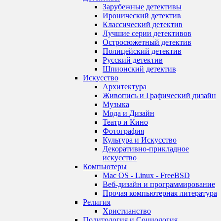
Зарубежные детективы
Иронический детектив
Классический детектив
Лучшие серии детективов
Остросюжетный детектив
Полицейский детектив
Русский детектив
Шпионский детектив
Искусство
Архитектура
Живопись и Графический дизайн
Музыка
Мода и Дизайн
Театр и Кино
Фотография
Культура и Искусство
Декоративно-прикладное
искусство
Компьютеры
Mac OS - Linux - FreeBSD
Веб-дизайн и программирование
Прочая компьютерная литература
Религия
Христианство
Политология и Социология