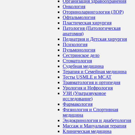
Организация здравоохранения
Онкология
Оториноларингология (ЛОР)
Офтальмология
Пластическая хирургия
Патология (Патологическая
анатомия)
Педиатрия и Детская хирургия
Психология
Пульмонология
Сестринское дело
Стоматология
Судебная медицина
Терапия и Семейная медицина
Тесты USMLE и MCAT
Травматология и ортопедия
Урология и Нефрология
УЗИ (Ультразвуковое
исследование)
Фармакология
Физиология и Спортивная
медицина
Эндокринология и диабетология
Массаж и Мануальная терапия
Клиническая медицина