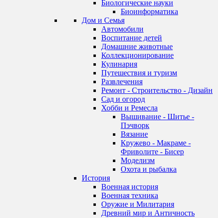
Биологические науки
Биоинформатика
Дом и Семья
Автомобили
Воспитание детей
Домашние животные
Коллекционирование
Кулинария
Путешествия и туризм
Развлечения
Ремонт - Строительство - Дизайн
Сад и огород
Хобби и Ремесла
Вышивание - Шитье -
Пэчворк
Вязание
Кружево - Макраме -
Фриволите - Бисер
Моделизм
Охота и рыбалка
История
Военная история
Военная техника
Оружие и Милитария
Древний мир и Античность