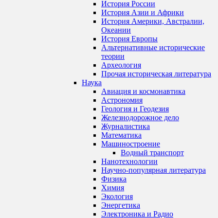
История России
История Азии и Африки
История Америки, Австралии,
Океании
История Европы
Альтернативные исторические
теории
Археология
Прочая историческая литература
Наука
Авиация и космонавтика
Астрономия
Геология и Геодезия
Железнодорожное дело
Журналистика
Математика
Машиностроение
Водный транспорт
Нанотехнологии
Научно-популярная литература
Физика
Химия
Экология
Энергетика
Электроника и Радио