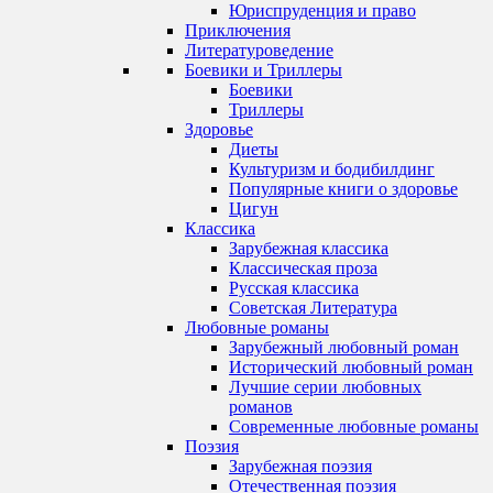
Юриспруденция и право
Приключения
Литературоведение
Боевики и Триллеры
Боевики
Триллеры
Здоровье
Диеты
Культуризм и бодибилдинг
Популярные книги о здоровье
Цигун
Классика
Зарубежная классика
Классическая проза
Русская классика
Советская Литература
Любовные романы
Зарубежный любовный роман
Исторический любовный роман
Лучшие серии любовных
романов
Современные любовные романы
Поэзия
Зарубежная поэзия
Отечественная поэзия