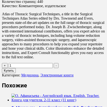
Количество страниц: 440
Качество: Компьютерное, издательское
Atlas of Thoracic Surgical Techniques, a title in the Surgical
Techniques Atlas Series edited by Drs. Townsend and Evers,
presents state-of-the-art updates on the full range of thoracic surgical
procedures performed today. Dr. Joseph B. Zwischenberger, along
with esteemed international contributors, offers you expert advice on
a variety of thoracic techniques, including lung-volume reduction
surgery, video-assisted thoracoscopic surgery, and laparoscopic
approaches to many procedures to help you expand your repertoire
and hone your clinical skills. Color illustrations enhance the detailed
instructions, and Expert Consult functionality gives you easy access
to the full text online.
Количество
+
-
товара
Купить
Atlas
Категории:
Медицина
,
Электронные книги
of
Thoracic
Похожие
Surgical
Techniques