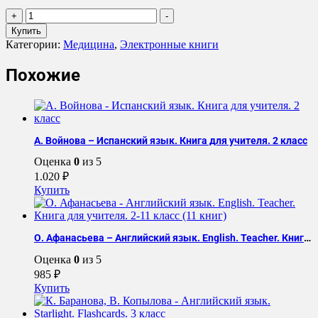
Количество
+
-
товара
Купить
Cristina
Категории:
Медицина
,
Электронные книги
Frange
-
Похожие
Clinical
Cases
in
Sleep
Physical
А. Войнова – Испанский язык. Книга для учителя. 2 класс
Therapy
Оценка
0
из 5
1.020
₽
Купить
О. Афанасьева – Английский язык. English. Teacher. Книга для учителя. 2-11 класс (11 книг)
Оценка
0
из 5
985
₽
Купить