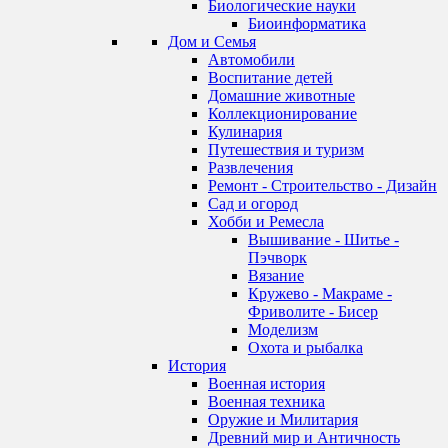
Биологические науки
Биоинформатика
Дом и Семья
Автомобили
Воспитание детей
Домашние животные
Коллекционирование
Кулинария
Путешествия и туризм
Развлечения
Ремонт - Строительство - Дизайн
Сад и огород
Хобби и Ремесла
Вышивание - Шитье -
Пэчворк
Вязание
Кружево - Макраме -
Фриволите - Бисер
Моделизм
Охота и рыбалка
История
Военная история
Военная техника
Оружие и Милитария
Древний мир и Античность