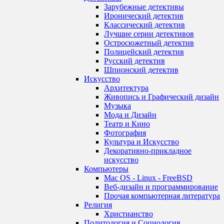
Зарубежные детективы
Иронический детектив
Классический детектив
Лучшие серии детективов
Остросюжетный детектив
Полицейский детектив
Русский детектив
Шпионский детектив
Искусство
Архитектура
Живопись и Графический дизайн
Музыка
Мода и Дизайн
Театр и Кино
Фотография
Культура и Искусство
Декоративно-прикладное
искусство
Компьютеры
Mac OS - Linux - FreeBSD
Веб-дизайн и программирование
Прочая компьютерная литература
Религия
Христианство
Политология и Социология