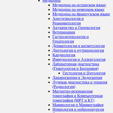
Медицина
Медицина на испанском языке
Медицина на немецком языке
Медицина на французском языке
Анестезиология и
Реаниматология
Акушерство и Гинекология
Ветеринария
Гастроэнтерология и
Гепатология
Дерматология и косметология
Диетология и нутрициология
Кардиология
Иммунология и Аллергология
Лабораторная диагностика
(Гематология и Биохимия)
Гистология и Цитология
Лапароскопия и Эндоскопия
Лучевая диагностика и терапия
(Радиология)
Магнитно-резонансная
томография и Компьютерная
томография (МРТ и КТ)
Маммология и Маммография
Неврология и нейрохирургия