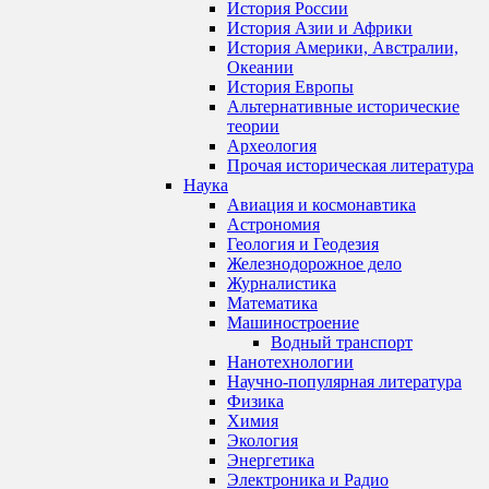
История России
История Азии и Африки
История Америки, Австралии,
Океании
История Европы
Альтернативные исторические
теории
Археология
Прочая историческая литература
Наука
Авиация и космонавтика
Астрономия
Геология и Геодезия
Железнодорожное дело
Журналистика
Математика
Машиностроение
Водный транспорт
Нанотехнологии
Научно-популярная литература
Физика
Химия
Экология
Энергетика
Электроника и Радио