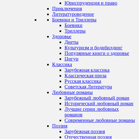
Юриспруденция и право
Приключения
Литературоведение
Боевики и Триллеры
Боевики
Триллеры
Здоровье
Диеты
Культуризм и бодибилдинг
Популярные книги о здоровье
Цигун
Классика
Зарубежная классика
Классическая проза
Русская классика
Советская Литература
Любовные романы
Зарубежный любовный роман
Исторический любовный роман
Лучшие серии любовных
романов
Современные любовные романы
Поэзия
Зарубежная поэзия
Отечественная поэзия