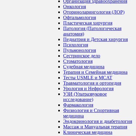
Организация здравоохранения
Онкология
Оториноларингология (ЛОР)
Офтальмология
Пластическая хирургия
Патология (Патологическая
анатомия)
Педиатрия и Детская хирургия
Психология
Пульмонология
Сестринское дело
Стоматология
Судебная медицина
Терапия и Семейная медицина
Тесты USMLE и MCAT
Травматология и ортопедия
Урология и Нефрология
УЗИ (Ультразвуковое
исследование)
Фармакология
Физиология и Спортивная
медицина
Эндокринология и диабетология
Массаж и Мануальная терапия
Клиническая медицина