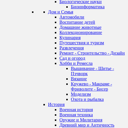
Биологические науки
Биоинформатика
Дом и Семья
Автомобили
Воспитание детей
Домашние животные
Коллекционирование
Кулинария
Путешествия и туризм
Развлечения
Ремонт - Строительство - Дизайн
Сад и огород
Хобби и Ремесла
Вышивание - Шитье -
Пэчворк
Вязание
Кружево - Макраме -
Фриволите - Бисер
Моделизм
Охота и рыбалка
История
Военная история
Военная техника
Оружие и Милитария
Древний мир и Античность