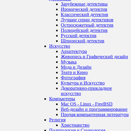
Зарубежные детективы
Иронический детектив
Классический детектив
Лучшие серии детективов
Остросюжетный детектив
Полицейский детектив
Русский детектив
Шпионский детектив
Искусство
Архитектура
Живопись и Графический дизайн
Музыка
Мода и Дизайн
Театр и Кино
Фотография
Культура и Искусство
Декоративно-прикладное
искусство
Компьютеры
Mac OS - Linux - FreeBSD
Веб-дизайн и программирование
Прочая компьютерная литература
Религия
Христианство
Политология и Социология