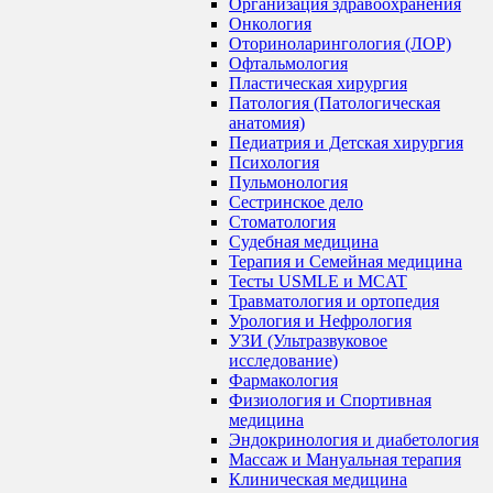
Организация здравоохранения
Онкология
Оториноларингология (ЛОР)
Офтальмология
Пластическая хирургия
Патология (Патологическая
анатомия)
Педиатрия и Детская хирургия
Психология
Пульмонология
Сестринское дело
Стоматология
Судебная медицина
Терапия и Семейная медицина
Тесты USMLE и MCAT
Травматология и ортопедия
Урология и Нефрология
УЗИ (Ультразвуковое
исследование)
Фармакология
Физиология и Спортивная
медицина
Эндокринология и диабетология
Массаж и Мануальная терапия
Клиническая медицина