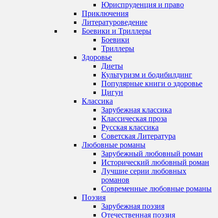
Юриспруденция и право
Приключения
Литературоведение
Боевики и Триллеры
Боевики
Триллеры
Здоровье
Диеты
Культуризм и бодибилдинг
Популярные книги о здоровье
Цигун
Классика
Зарубежная классика
Классическая проза
Русская классика
Советская Литература
Любовные романы
Зарубежный любовный роман
Исторический любовный роман
Лучшие серии любовных
романов
Современные любовные романы
Поэзия
Зарубежная поэзия
Отечественная поэзия