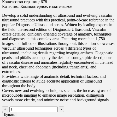
Количество страниц: 678
Качество: Компьютерное, издательское
Develop a solid understanding of ultrasound and evolving vascular
ultrasound practices with this practical, point-of-care reference in the
popular Diagnostic Ultrasound series. Written by leading experts in
the field, the second edition of Diagnostic Ultrasound: Vascular
offers detailed, clinically oriented coverage of anatomy, techniques,
and diagnoses in this complex area. Featuring more than 1,750
images and full-color illustrations throughout, this edition showcases
vascular ultrasound techniques across 4 different types of
ultrasound, including details regarding imaging artifacts. Diagnostic
pearls and pitfalls accompany the detailed sonographic descriptions
of vascular disease and anomalies regularly encountered in the head
and neck, chest and abdomen (including transplants), and
extremities.
Provides a wide range of anatomic detail, technical factors, and
diagnostic criteria to guide accurate application of ultrasound
throughout the body
Covers new and evolving techniques such as the increasing use of
microbubble imaging to enhance image resolution, distinguish
vessels more clearly, and minimize noise and background signals
Количество
+
-
товара
Купить