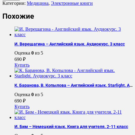
Diagnostic
Категории:
Медицина
,
Электронные книги
Ultrasound.
Vascular
Похожие
(Lockhart)
И. Верещагина – Английский язык. Аудиокурс. 3 класс
Оценка
0
из 5
690
₽
Купить
К. Баранова, В. Копылова – Английский язык. Starlight. Аудиокурс. 3 класс
Оценка
0
из 5
690
₽
Купить
И. Бим – Немецкий язык. Книга для учителя. 2-11 класс