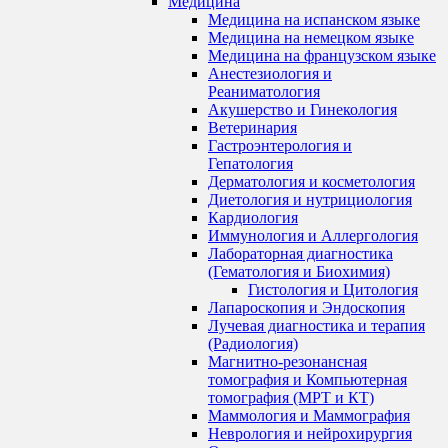
Медицина
Медицина на испанском языке
Медицина на немецком языке
Медицина на французском языке
Анестезиология и
Реаниматология
Акушерство и Гинекология
Ветеринария
Гастроэнтерология и
Гепатология
Дерматология и косметология
Диетология и нутрициология
Кардиология
Иммунология и Аллергология
Лабораторная диагностика
(Гематология и Биохимия)
Гистология и Цитология
Лапароскопия и Эндоскопия
Лучевая диагностика и терапия
(Радиология)
Магнитно-резонансная
томография и Компьютерная
томография (МРТ и КТ)
Маммология и Маммография
Неврология и нейрохирургия