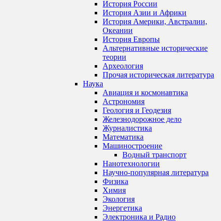
История России
История Азии и Африки
История Америки, Австралии,
Океании
История Европы
Альтернативные исторические
теории
Археология
Прочая историческая литература
Наука
Авиация и космонавтика
Астрономия
Геология и Геодезия
Железнодорожное дело
Журналистика
Математика
Машиностроение
Водный транспорт
Нанотехнологии
Научно-популярная литература
Физика
Химия
Экология
Энергетика
Электроника и Радио