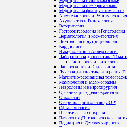
Медицина на испанском языке
Медицина на немецком языке
Медицина на французском языке
Анестезиология и Реаниматология
Акушерство и Гинекология
Ветеринария
Гастроэнтерология и Гепатология
Дерматология и косметология
Диетология и нутрициология
Кардиология
Иммунология и Аллергология
Лабораторная диагностика (Гемат
Гистология и Цитология
Лапароскопия и Эндоскопия
Лучевая диагностика и терапия (Р
Магнитно-резонансная томографи
Маммология и Маммография
Неврология и нейрохирургия
Организация здравоохранения
Онкология
Оториноларингология (ЛОР)
Офтальмология
Пластическая хирургия
Патология (Патологическая анато
Педиатрия и Детская хирургия