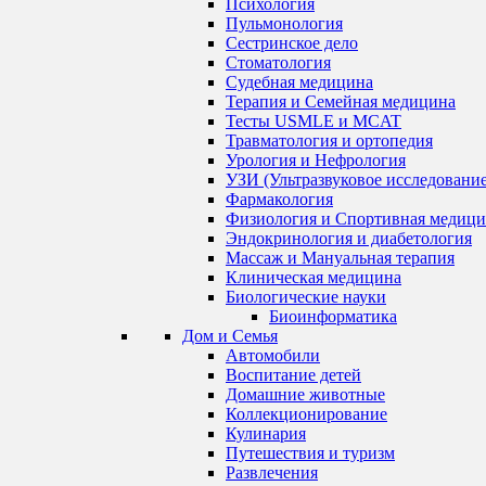
Психология
Пульмонология
Сестринское дело
Стоматология
Судебная медицина
Терапия и Семейная медицина
Тесты USMLE и MCAT
Травматология и ортопедия
Урология и Нефрология
УЗИ (Ультразвуковое исследование
Фармакология
Физиология и Спортивная медици
Эндокринология и диабетология
Массаж и Мануальная терапия
Клиническая медицина
Биологические науки
Биоинформатика
Дом и Семья
Автомобили
Воспитание детей
Домашние животные
Коллекционирование
Кулинария
Путешествия и туризм
Развлечения