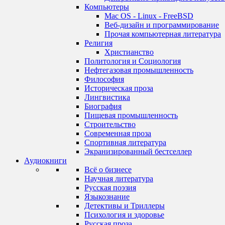
Компьютеры
Mac OS - Linux - FreeBSD
Веб-дизайн и программирование
Прочая компьютерная литература
Религия
Христианство
Политология и Социология
Нефтегазовая промышленность
Философия
Историческая проза
Лингвистика
Биография
Пищевая промышленность
Строительство
Современная проза
Спортивная литература
Экранизированный бестселлер
Аудиокниги
Всё о бизнесе
Научная литература
Русская поэзия
Языкознание
Детективы и Триллеры
Психология и здоровье
Русская проза