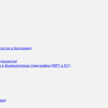
ология и Биохимия)
адиология)
я и Компьютерная томография (МРТ и КТ)
мия)