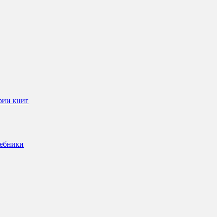
рии книг
чебники