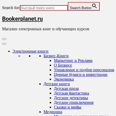
Search for:
Search Button
Skip
Bookerplanet.ru
to
content
Магазин электронных книг и обучающих курсов
Primary
Menu
Электронные книги
Бизнес-Книги
Маркетинг и Реклама
О Бизнесе
Управление и подбор персоналом
Ценные бумаги и инвестиции
Экономика
Детские книги
Детская проза
Детская фантастика
Детские детективы
Детские приключения
Сказки и мифы
Медицина