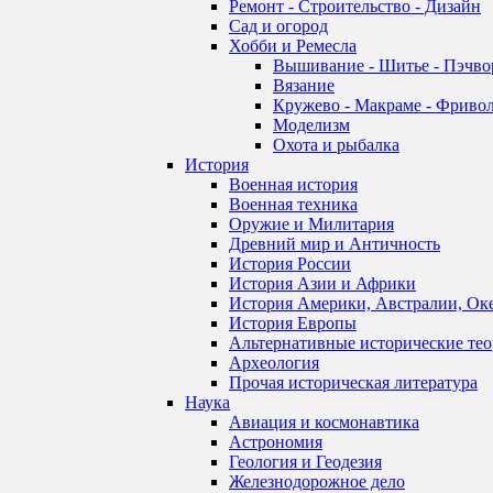
Ремонт - Строительство - Дизайн
Сад и огород
Хобби и Ремесла
Вышивание - Шитье - Пэчво
Вязание
Кружево - Макраме - Фривол
Моделизм
Охота и рыбалка
История
Военная история
Военная техника
Оружие и Милитария
Древний мир и Античность
История России
История Азии и Африки
История Америки, Австралии, Ок
История Европы
Альтернативные исторические те
Археология
Прочая историческая литература
Наука
Авиация и космонавтика
Астрономия
Геология и Геодезия
Железнодорожное дело