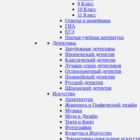
9 Класс
10 Класс
11 Класс
Ответы и решебники
ГИА
ЕГЭ
Прочая учебная литература
Детективы
Зарубежные детективы
Иронический детектив
Классический детектив
Лучшие серии детективов
Остросюжетный детектив
Полицейский детектив
Русский детектив
Шпионский детектив
Искусство
Архитектура
Живопись и Графический дизайн
Музыка
Мода и Дизайн
Театр и Кино
Фотография
Культура и Искусство
Декоративно-прикладное искусст