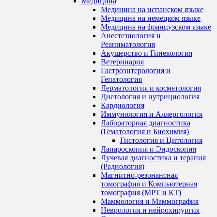
Медицина
Медицина на испанском языке
Медицина на немецком языке
Медицина на французском языке
Анестезиология и
Реаниматология
Акушерство и Гинекология
Ветеринария
Гастроэнтерология и
Гепатология
Дерматология и косметология
Диетология и нутрициология
Кардиология
Иммунология и Аллергология
Лабораторная диагностика
(Гематология и Биохимия)
Гистология и Цитология
Лапароскопия и Эндоскопия
Лучевая диагностика и терапия
(Радиология)
Магнитно-резонансная
томография и Компьютерная
томография (МРТ и КТ)
Маммология и Маммография
Неврология и нейрохирургия