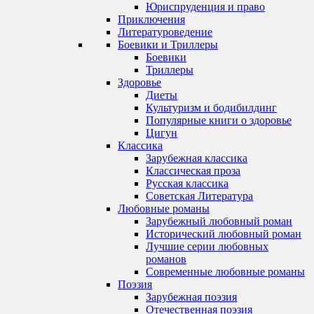
Юриспруденция и право
Приключения
Литературоведение
Боевики и Триллеры
Боевики
Триллеры
Здоровье
Диеты
Культуризм и бодибилдинг
Популярные книги о здоровье
Цигун
Классика
Зарубежная классика
Классическая проза
Русская классика
Советская Литература
Любовные романы
Зарубежный любовный роман
Исторический любовный роман
Лучшие серии любовных
романов
Современные любовные романы
Поэзия
Зарубежная поэзия
Отечественная поэзия