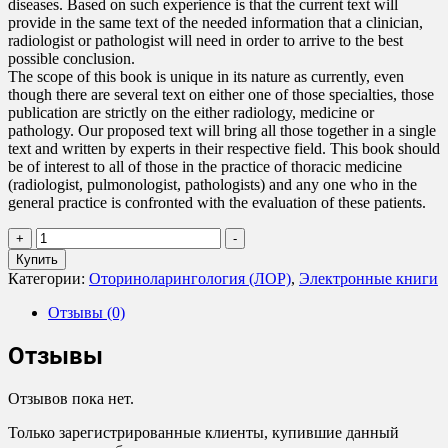
diseases. Based on such experience is that the current text will
provide in the same text of the needed information that a clinician,
radiologist or pathologist will need in order to arrive to the best
possible conclusion.
The scope of this book is unique in its nature as currently, even
though there are several text on either one of those specialties, those
publication are strictly on the either radiology, medicine or
pathology. Our proposed text will bring all those together in a single
text and written by experts in their respective field. This book should
be of interest to all of those in the practice of thoracic medicine
(radiologist, pulmonologist, pathologists) and any one who in the
general practice is confronted with the evaluation of these patients.
Количество
+
-
товара
Купить
Cesar
Категории:
Оториноларингология (ЛОР)
,
Электронные книги
A.
Moran
Отзывы (0)
-
The
Отзывы
Thorax
Отзывов пока нет.
Только зарегистрированные клиенты, купившие данный