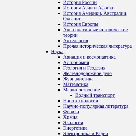
История России
История Азии и Африки
История Америки, Австралии,
Океании
История Европы
Альтернативные исторические
теории
Археология
Прочая историческая литература
Наука
Авиация и космонавтика
Астрономия
Геология и Геодезия
Железнодорожное дело
Журналистика
Математика
Машиностроение
Водный транспорт
Нанотехнологии
Научно-популярная литература
Физика
Химия
Экология
Энергетика
Электроника и Радио