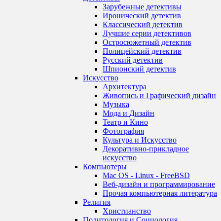
Зарубежные детективы
Иронический детектив
Классический детектив
Лучшие серии детективов
Остросюжетный детектив
Полицейский детектив
Русский детектив
Шпионский детектив
Искусство
Архитектура
Живопись и Графический дизайн
Музыка
Мода и Дизайн
Театр и Кино
Фотография
Культура и Искусство
Декоративно-прикладное
искусство
Компьютеры
Mac OS - Linux - FreeBSD
Веб-дизайн и программирование
Прочая компьютерная литература
Религия
Христианство
Политология и Социология