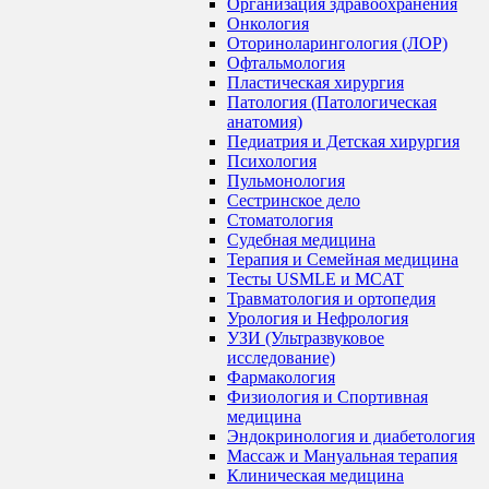
Организация здравоохранения
Онкология
Оториноларингология (ЛОР)
Офтальмология
Пластическая хирургия
Патология (Патологическая
анатомия)
Педиатрия и Детская хирургия
Психология
Пульмонология
Сестринское дело
Стоматология
Судебная медицина
Терапия и Семейная медицина
Тесты USMLE и MCAT
Травматология и ортопедия
Урология и Нефрология
УЗИ (Ультразвуковое
исследование)
Фармакология
Физиология и Спортивная
медицина
Эндокринология и диабетология
Массаж и Мануальная терапия
Клиническая медицина