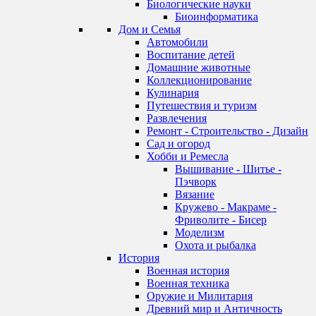
Биологические науки
Биоинформатика
Дом и Семья
Автомобили
Воспитание детей
Домашние животные
Коллекционирование
Кулинария
Путешествия и туризм
Развлечения
Ремонт - Строительство - Дизайн
Сад и огород
Хобби и Ремесла
Вышивание - Шитье -
Пэчворк
Вязание
Кружево - Макраме -
Фриволите - Бисер
Моделизм
Охота и рыбалка
История
Военная история
Военная техника
Оружие и Милитария
Древний мир и Античность