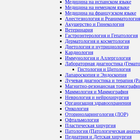
Медицина на испанском языке
Медицина на немецком языке
Медицина на французском языке
Анестезиология и Реаниматология
Акушерство и Гинекология
Ветеринария
Гастроэнтерология и Гепатология
Дерматология и косметология
Диетология и нутрициология
Кардиология
Иммунология и Аллергология
Лабораторная диагностика (Гемат
Гистология и Цитология
Лапароскопия и Эндоскопия
Лучевая диагностика и терапия (Р
Магнитно-резонансная томографи
Маммология и Маммография
Неврология и нейрохирургия
Организация здравоохранения
Онкология
Оториноларингология (ЛОР)
Офтальмология
Пластическая хирургия
Патология (Патологическая анато
Педиатрия и Детская хирургия