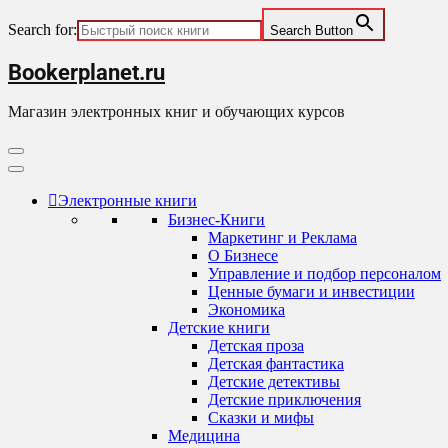
Search for:
Search Button
Skip
Bookerplanet.ru
to
content
Магазин электронных книг и обучающих курсов
Primary
Menu
Электронные книги
Бизнес-Книги
Маркетинг и Реклама
О Бизнесе
Управление и подбор персоналом
Ценные бумаги и инвестиции
Экономика
Детские книги
Детская проза
Детская фантастика
Детские детективы
Детские приключения
Сказки и мифы
Медицина