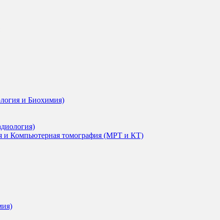
ология и Биохимия)
адиология)
я и Компьютерная томография (МРТ и КТ)
мия)