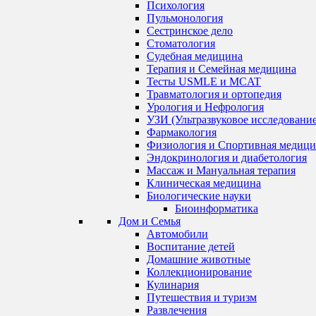
Психология
Пульмонология
Сестринское дело
Стоматология
Судебная медицина
Терапия и Семейная медицина
Тесты USMLE и MCAT
Травматология и ортопедия
Урология и Нефрология
УЗИ (Ультразвуковое исследование
Фармакология
Физиология и Спортивная медици
Эндокринология и диабетология
Массаж и Мануальная терапия
Клиническая медицина
Биологические науки
Биоинформатика
Дом и Семья
Автомобили
Воспитание детей
Домашние животные
Коллекционирование
Кулинария
Путешествия и туризм
Развлечения