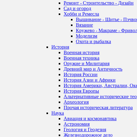
Ремонт - Строительство - Дизайн
Сад и огород
Хобби и Ремесла
Вышивание - Шитье - Пэчво
Вязание
Кружево - Макраме - Фривол
Моделизм
Охота и рыбалка
История
Военная история
Военная техника
Оружие и Милитария
Древний мир и Античность
История России
История Азии и Африки
История Америки, Австралии, Ок
История Европы
Альтернативные исторические те
Археология
Прочая историческая литература
Наука
Авиация и космонавтика
Астрономия
Геология и Геодезия
Железнодорожное дело