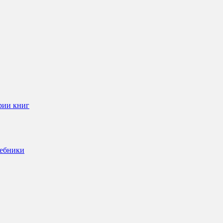
рии книг
чебники