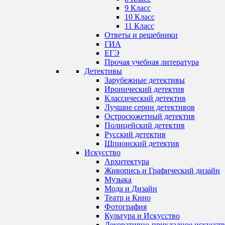
9 Класс
10 Класс
11 Класс
Ответы и решебники
ГИА
ЕГЭ
Прочая учебная литература
Детективы
Зарубежные детективы
Иронический детектив
Классический детектив
Лучшие серии детективов
Остросюжетный детектив
Полицейский детектив
Русский детектив
Шпионский детектив
Искусство
Архитектура
Живопись и Графический дизайн
Музыка
Мода и Дизайн
Театр и Кино
Фотография
Культура и Искусство
Декоративно-прикладное искусст