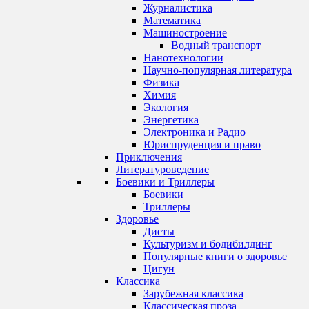
Журналистика
Математика
Машиностроение
Водный транспорт
Нанотехнологии
Научно-популярная литература
Физика
Химия
Экология
Энергетика
Электроника и Радио
Юриспруденция и право
Приключения
Литературоведение
Боевики и Триллеры
Боевики
Триллеры
Здоровье
Диеты
Культуризм и бодибилдинг
Популярные книги о здоровье
Цигун
Классика
Зарубежная классика
Классическая проза