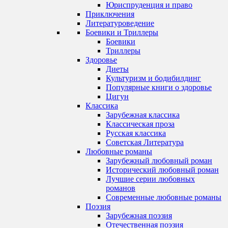
Юриспруденция и право
Приключения
Литературоведение
Боевики и Триллеры
Боевики
Триллеры
Здоровье
Диеты
Культуризм и бодибилдинг
Популярные книги о здоровье
Цигун
Классика
Зарубежная классика
Классическая проза
Русская классика
Советская Литература
Любовные романы
Зарубежный любовный роман
Исторический любовный роман
Лучшие серии любовных
романов
Современные любовные романы
Поэзия
Зарубежная поэзия
Отечественная поэзия