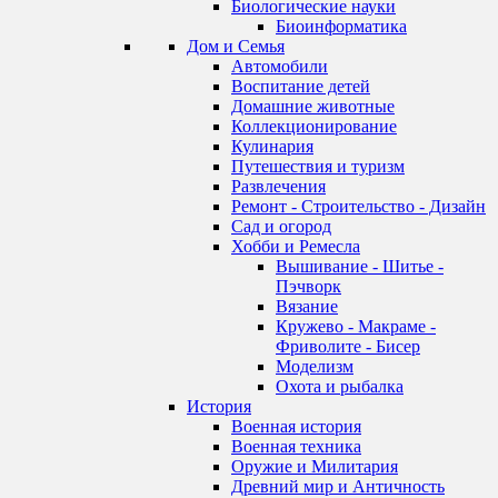
Биологические науки
Биоинформатика
Дом и Семья
Автомобили
Воспитание детей
Домашние животные
Коллекционирование
Кулинария
Путешествия и туризм
Развлечения
Ремонт - Строительство - Дизайн
Сад и огород
Хобби и Ремесла
Вышивание - Шитье -
Пэчворк
Вязание
Кружево - Макраме -
Фриволите - Бисер
Моделизм
Охота и рыбалка
История
Военная история
Военная техника
Оружие и Милитария
Древний мир и Античность