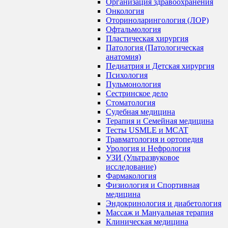
Организация здравоохранения
Онкология
Оториноларингология (ЛОР)
Офтальмология
Пластическая хирургия
Патология (Патологическая
анатомия)
Педиатрия и Детская хирургия
Психология
Пульмонология
Сестринское дело
Стоматология
Судебная медицина
Терапия и Семейная медицина
Тесты USMLE и MCAT
Травматология и ортопедия
Урология и Нефрология
УЗИ (Ультразвуковое
исследование)
Фармакология
Физиология и Спортивная
медицина
Эндокринология и диабетология
Массаж и Мануальная терапия
Клиническая медицина