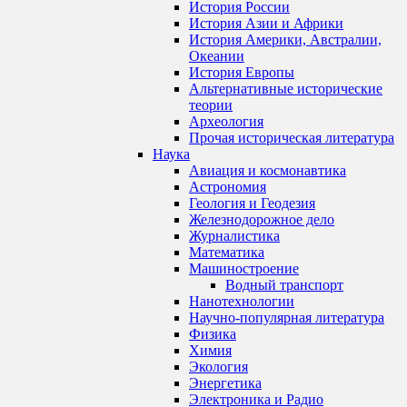
История России
История Азии и Африки
История Америки, Австралии,
Океании
История Европы
Альтернативные исторические
теории
Археология
Прочая историческая литература
Наука
Авиация и космонавтика
Астрономия
Геология и Геодезия
Железнодорожное дело
Журналистика
Математика
Машиностроение
Водный транспорт
Нанотехнологии
Научно-популярная литература
Физика
Химия
Экология
Энергетика
Электроника и Радио