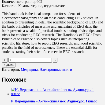
Количество страниц: 605
Качество: Компьютерное, издательское
This handbook is the ideal companion for students of
electroencephalography and all those conducting EEG studies. In
addition to presenting in detail the scientific background of EEG and
the basic principles of measuring and analyzing of EEG data, the
book presents a wealth of practical troubleshooting advice, tips, and
tricks for conducting EEG research. The Handbook of EEG: From
Principles to Practice also covers topics such as interpreting
scientific literature, how to report EEG research, and good scientific
practice in the field of neuroscience. These are essential skills for
students starting their scientific careers in EEG research.
Количество
+
-
товара
Купить
Tracy
Категории:
Медицина
,
Электронные книги
Warbrick
-
Похожие
The
EEG
Handbook
И. Верещагина – Английский язык. Аудиокурс. 1 класс