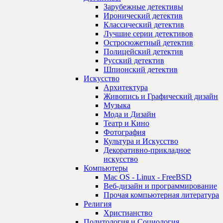
Зарубежные детективы
Иронический детектив
Классический детектив
Лучшие серии детективов
Остросюжетный детектив
Полицейский детектив
Русский детектив
Шпионский детектив
Искусство
Архитектура
Живопись и Графический дизайн
Музыка
Мода и Дизайн
Театр и Кино
Фотография
Культура и Искусство
Декоративно-прикладное
искусство
Компьютеры
Mac OS - Linux - FreeBSD
Веб-дизайн и программирование
Прочая компьютерная литература
Религия
Христианство
Политология и Социология