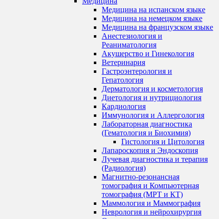
Медицина
Медицина на испанском языке
Медицина на немецком языке
Медицина на французском языке
Анестезиология и
Реаниматология
Акушерство и Гинекология
Ветеринария
Гастроэнтерология и
Гепатология
Дерматология и косметология
Диетология и нутрициология
Кардиология
Иммунология и Аллергология
Лабораторная диагностика
(Гематология и Биохимия)
Гистология и Цитология
Лапароскопия и Эндоскопия
Лучевая диагностика и терапия
(Радиология)
Магнитно-резонансная
томография и Компьютерная
томография (МРТ и КТ)
Маммология и Маммография
Неврология и нейрохирургия