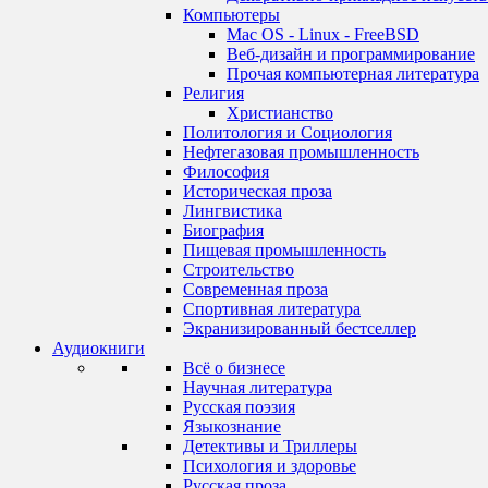
Компьютеры
Mac OS - Linux - FreeBSD
Веб-дизайн и программирование
Прочая компьютерная литература
Религия
Христианство
Политология и Социология
Нефтегазовая промышленность
Философия
Историческая проза
Лингвистика
Биография
Пищевая промышленность
Строительство
Современная проза
Спортивная литература
Экранизированный бестселлер
Аудиокниги
Всё о бизнесе
Научная литература
Русская поэзия
Языкознание
Детективы и Триллеры
Психология и здоровье
Русская проза