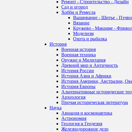
Ремонт - Строительство - Дизайн
Сад и огород
Хобби и Ремесла
Вышивание - Шитье - Пэчво
Вязание
Кружево - Макраме - Фривол
Моделизм
Охота и рыбалка
История
Военная история
Военная техника
Оружие и Милитария
Древний мир и Античность
История России
История Азии и Африки
История Америки, Австралии, Ок
История Европы
Альтернативные исторические те
Археология
Прочая историческая литература
Наука
Авиация и космонавтика
Астрономия
Геология и Геодезия
Железнодорожное дело