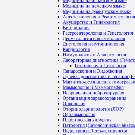
Медицина на испанском языке
Медицина на немецком языке
Медицина на французском языке
Анестезиология и Реаниматология
Акушерство и Гинекология
Ветеринария
Гастроэнтерология и Гепатология
Дерматология и косметология
Диетология и нутрициология
Кардиология
Иммунология и Аллергология
Лабораторная диагностика (Гемат
Гистология и Цитология
Лапароскопия и Эндоскопия
Лучевая диагностика и терапия (Р
Магнитно-резонансная томографи
Маммология и Маммография
Неврология и нейрохирургия
Организация здравоохранения
Онкология
Оториноларингология (ЛОР)
Офтальмология
Пластическая хирургия
Патология (Патологическая анато
Педиатрия и Детская хирургия