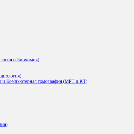
ология и Биохимия)
адиология)
я и Компьютерная томография (МРТ и КТ)
мия)