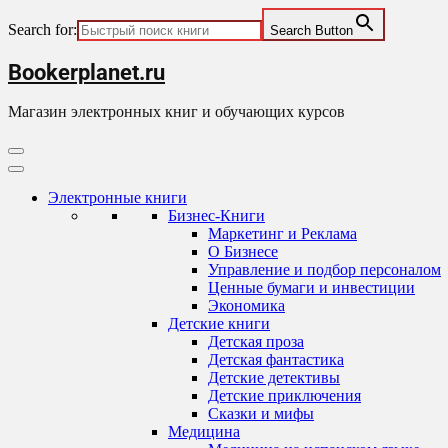
Search for:
Search Button
Skip
Bookerplanet.ru
to
content
Магазин электронных книг и обучающих курсов
Primary
Menu
Электронные книги
Бизнес-Книги
Маркетинг и Реклама
О Бизнесе
Управление и подбор персоналом
Ценные бумаги и инвестиции
Экономика
Детские книги
Детская проза
Детская фантастика
Детские детективы
Детские приключения
Сказки и мифы
Медицина