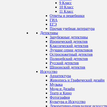
9 Класс
10 Класс
11 Класс
Ответы и решебники
ГИА
ЕГЭ
Прочая учебная литература
Детективы
Зарубежные детективы
Иронический детектив
Классический детектив
Лучшие серии детективов
Остросюжетный детектив
Полицейский детектив
Русский детектив
Шпионский детектив
Искусство
Архитектура
Живопись и Графический дизайн
Музыка
Мода и Дизайн
Театр и Кино
Фотография
Культура и Искусство
Декоративно-прикладное искусст