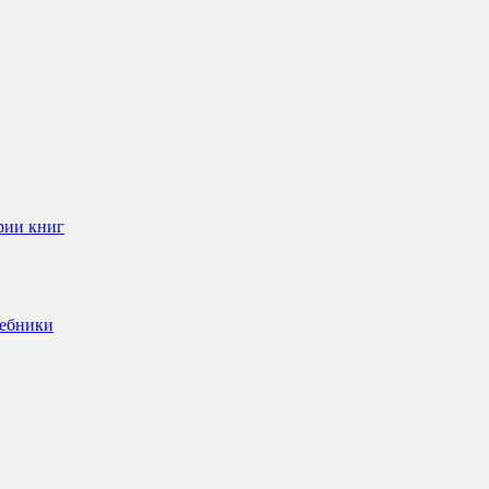
рии книг
чебники