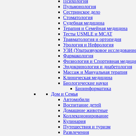
Психология
Пульмонология
Сестринское дело
Стоматология
Судебная медицина
Терапия и Семейная медицина
Тесты USMLE и MCAT
Травматология и ортопедия
Урология и Нефрология
УЗИ (Ультразвуковое исследование
Фармакология
Физиология и Спортивная медици
Эндокринология и диабетология
Массаж и Мануальная терапия
Клиническая медицина
Биологические науки
Биоинформатика
Дом и Семья
Автомобили
Воспитание детей
Домашние животные
Коллекционирование
Кулинария
Путешествия и туризм
Развлечения