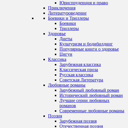
Юриспруденция и право
Приключения
Литературоведение
Боевики и Триллеры
Боевики
Триллеры
Здоровье
Диеты
Культуризм и бодибилдинг
Популярные книги о здоровье
Цигун
Классика
Зарубежная классика
Классическая проза
Русская классика
Советская Литература
Любовные романы
Зарубежный любовный роман
Исторический любовный роман
Лучшие серии любовных
романов
Современные любовные романы
Поэзия
Зарубежная поэзия
Отечественная поэзия