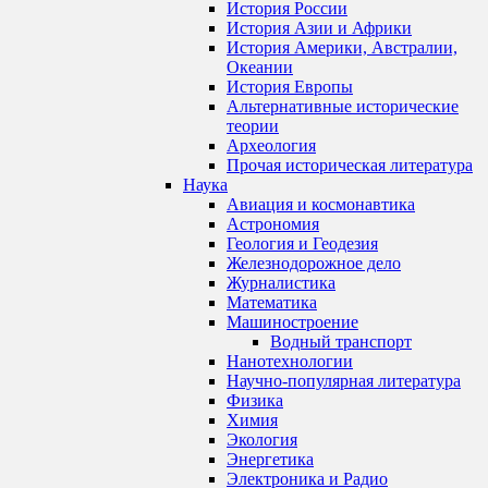
История России
История Азии и Африки
История Америки, Австралии,
Океании
История Европы
Альтернативные исторические
теории
Археология
Прочая историческая литература
Наука
Авиация и космонавтика
Астрономия
Геология и Геодезия
Железнодорожное дело
Журналистика
Математика
Машиностроение
Водный транспорт
Нанотехнологии
Научно-популярная литература
Физика
Химия
Экология
Энергетика
Электроника и Радио