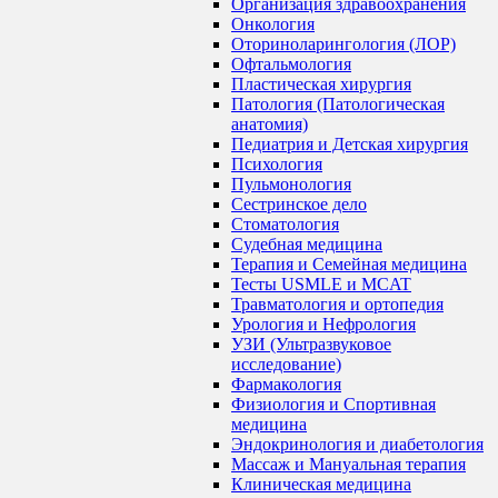
Организация здравоохранения
Онкология
Оториноларингология (ЛОР)
Офтальмология
Пластическая хирургия
Патология (Патологическая
анатомия)
Педиатрия и Детская хирургия
Психология
Пульмонология
Сестринское дело
Стоматология
Судебная медицина
Терапия и Семейная медицина
Тесты USMLE и MCAT
Травматология и ортопедия
Урология и Нефрология
УЗИ (Ультразвуковое
исследование)
Фармакология
Физиология и Спортивная
медицина
Эндокринология и диабетология
Массаж и Мануальная терапия
Клиническая медицина