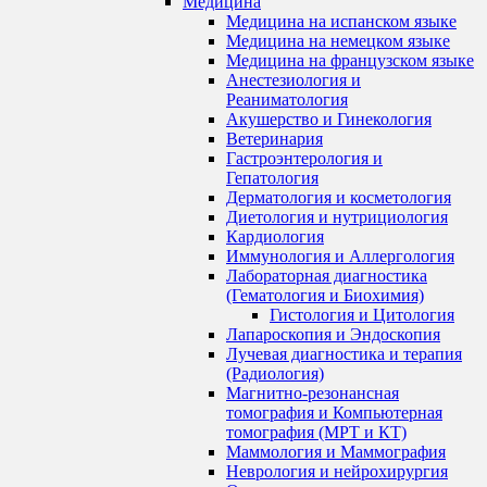
Медицина
Медицина на испанском языке
Медицина на немецком языке
Медицина на французском языке
Анестезиология и
Реаниматология
Акушерство и Гинекология
Ветеринария
Гастроэнтерология и
Гепатология
Дерматология и косметология
Диетология и нутрициология
Кардиология
Иммунология и Аллергология
Лабораторная диагностика
(Гематология и Биохимия)
Гистология и Цитология
Лапароскопия и Эндоскопия
Лучевая диагностика и терапия
(Радиология)
Магнитно-резонансная
томография и Компьютерная
томография (МРТ и КТ)
Маммология и Маммография
Неврология и нейрохирургия