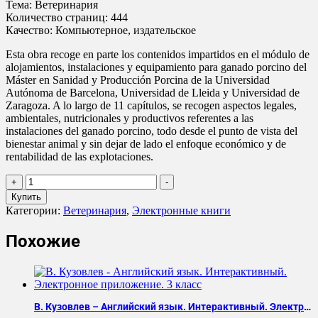
Тема: Ветеринария
Количество страниц: 444
Качество: Компьютерное, издательское
Esta obra recoge en parte los contenidos impartidos en el módulo de
alojamientos, instalaciones y equipamiento para ganado porcino del
Máster en Sanidad y Producción Porcina de la Universidad
Autónoma de Barcelona, Universidad de Lleida y Universidad de
Zaragoza. A lo largo de 11 capítulos, se recogen aspectos legales,
ambientales, nutricionales y productivos referentes a las
instalaciones del ganado porcino, todo desde el punto de vista del
bienestar animal y sin dejar de lado el enfoque económico y de
rentabilidad de las explotaciones.
Количество
+
-
товара
Купить
Fernando
Категории:
Ветеринария
,
Электронные книги
Forcada
-
Похожие
Ganado
Porcino
В. Кузовлев – Английский язык. Интерактивный. Электронное приложение. 3 класс