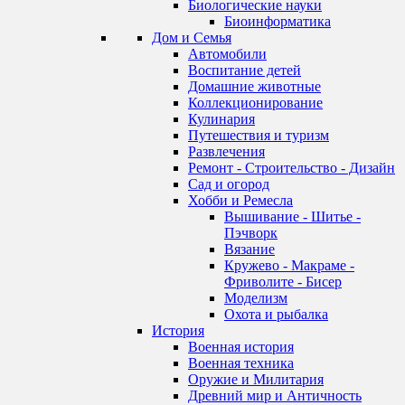
Биологические науки
Биоинформатика
Дом и Семья
Автомобили
Воспитание детей
Домашние животные
Коллекционирование
Кулинария
Путешествия и туризм
Развлечения
Ремонт - Строительство - Дизайн
Сад и огород
Хобби и Ремесла
Вышивание - Шитье -
Пэчворк
Вязание
Кружево - Макраме -
Фриволите - Бисер
Моделизм
Охота и рыбалка
История
Военная история
Военная техника
Оружие и Милитария
Древний мир и Античность