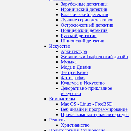
Зарубежные детективы
Иронический детектив
Классический детектив
Лучшие серии детективов
Остросюжетный детектив
Полицейский детектив
Русский детектив
Шпионский детектив
Искусство
Архитектура
Живопись и Графический дизайн
Музыка
Мода и Дизайн
Театр и Кино
Фотография
Культура и Искусство
Декоративно-прикладное
искусство
Компьютеры
Mac OS - Linux - FreeBSD
Веб-дизайн и программирование
Прочая компьютерная литература
Религия
Христианство
Политология и Социология