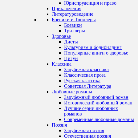
Юриспруденция и право
Приключения
Литературоведение
Боевики и Триллеры
Боевики
Триллеры
Здоровье
Диеты
Культуризм и бодибилдинг
Популярные книги о здоровье
Цигун
Классика
Зарубежная классика
Классическая проза
Русская классика
Советская Литература
Любовные романы
Зарубежный любовный роман
Исторический любовный роман
Лучшие серии любовных
романов
Современные любовные романы
Поэзия
Зарубежная поэзия
Отечественная поэзия