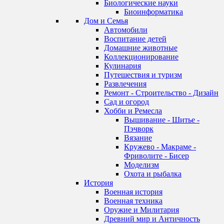
Биологические науки
Биоинформатика
Дом и Семья
Автомобили
Воспитание детей
Домашние животные
Коллекционирование
Кулинария
Путешествия и туризм
Развлечения
Ремонт - Строительство - Дизайн
Сад и огород
Хобби и Ремесла
Вышивание - Шитье -
Пэчворк
Вязание
Кружево - Макраме -
Фриволите - Бисер
Моделизм
Охота и рыбалка
История
Военная история
Военная техника
Оружие и Милитария
Древний мир и Античность