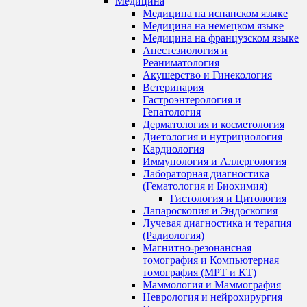
Медицина
Медицина на испанском языке
Медицина на немецком языке
Медицина на французском языке
Анестезиология и
Реаниматология
Акушерство и Гинекология
Ветеринария
Гастроэнтерология и
Гепатология
Дерматология и косметология
Диетология и нутрициология
Кардиология
Иммунология и Аллергология
Лабораторная диагностика
(Гематология и Биохимия)
Гистология и Цитология
Лапароскопия и Эндоскопия
Лучевая диагностика и терапия
(Радиология)
Магнитно-резонансная
томография и Компьютерная
томография (МРТ и КТ)
Маммология и Маммография
Неврология и нейрохирургия