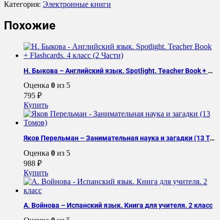
Олег
Категория:
Электронные книги
Матвеев
-
Похожие
Германская
Новая
Медицина
Н. Быкова – Английский язык. Spotlight. Teacher Book + Flashcards. 4 класс (2 Части)
Оценка
0
из 5
795
₽
Купить
Яков Перельман – Занимательная наука и загадки (13 Томов)
Оценка
0
из 5
988
₽
Купить
А. Войнова – Испанский язык. Книга для учителя. 2 класс