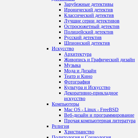
Зарубежные детективы
Иронический детектив
Классический детектив
Лучшие серии детективов
Остросюжетный детектив
Полицейский детектив
Русский детектив
Шпионский детектив
Искусство
Архитектура
Живопись и Графический дизайн
Музыка
Мода и Дизайн
Театр и Кино
Фотография
Культура и Искусство
Декоративно-прикладное
искусство
Компьютеры
Mac OS - Linux - FreeBSD
Веб-дизайн и программирование
Прочая компьютерная литература
Религия
Христианство
Политология и Социология