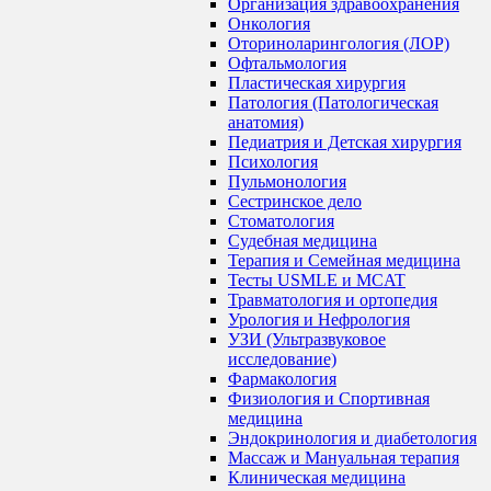
Организация здравоохранения
Онкология
Оториноларингология (ЛОР)
Офтальмология
Пластическая хирургия
Патология (Патологическая
анатомия)
Педиатрия и Детская хирургия
Психология
Пульмонология
Сестринское дело
Стоматология
Судебная медицина
Терапия и Семейная медицина
Тесты USMLE и MCAT
Травматология и ортопедия
Урология и Нефрология
УЗИ (Ультразвуковое
исследование)
Фармакология
Физиология и Спортивная
медицина
Эндокринология и диабетология
Массаж и Мануальная терапия
Клиническая медицина