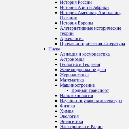
История России
История Азии и Африки
История Америки, Австралии,
Океании
История Европы
Альтернативные исторические
теории
Археология
Прочая историческая литература
Наука
Авиация и космонавтика
Астрономия
Геология и Геодезия
Железнодорожное дело
Журналистика
Математика
Машиностроение
Водный транспорт
Нанотехнологии
Научно-популярная литература
Физика
Химия
Экология
Энергетика
Электроника и Радио