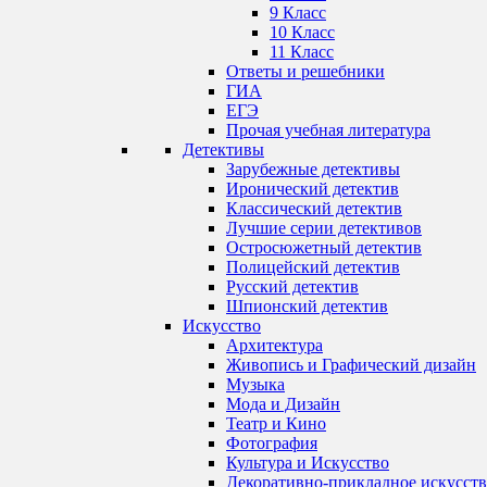
9 Класс
10 Класс
11 Класс
Ответы и решебники
ГИА
ЕГЭ
Прочая учебная литература
Детективы
Зарубежные детективы
Иронический детектив
Классический детектив
Лучшие серии детективов
Остросюжетный детектив
Полицейский детектив
Русский детектив
Шпионский детектив
Искусство
Архитектура
Живопись и Графический дизайн
Музыка
Мода и Дизайн
Театр и Кино
Фотография
Культура и Искусство
Декоративно-прикладное искусст