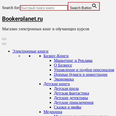
Search for:
Search Button
Skip
Bookerplanet.ru
to
content
Магазин электронных книг и обучающих курсов
Primary
Menu
Электронные книги
Бизнес-Книги
Маркетинг и Реклама
О Бизнесе
Управление и подбор персоналом
Ценные бумаги и инвестиции
Экономика
Детские книги
Детская проза
Детская фантастика
Детские детективы
Детские приключения
Сказки и мифы
Медицина