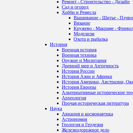
Ремонт - Строительство - Дизайн
Сад и огород
Хобби и Ремесла
Вышивание - Шитье - Пэчво
Вязание
Кружево - Макраме - Фривол
Моделизм
Охота и рыбалка
История
Военная история
Военная техника
Оружие и Милитария
Древний мир и Античность
История России
История Азии и Африки
История Америки, Австралии, Ок
История Европы
Альтернативные исторические те
Археология
Прочая историческая литература
Наука
Авиация и космонавтика
Астрономия
Геология и Геодезия
Железнодорожное дело