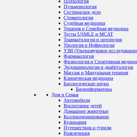
Психология
Пульмонология
Сестринское дело
Стоматология
Судебная медицина
Терапия и Семейная медицина
Тесты USMLE и MCAT
Травматология и ортопедия
Урология и Нефрология
УЗИ (Ультразвуковое исследование
Фармакология
Физиология и Спортивная медици
Эндокринология и диабетология
Массаж и Мануальная терапия
Клиническая медицина
Биологические науки
Биоинформатика
Дом и Семья
Автомобили
Воспитание детей
Домашние животные
Коллекционирование
Кулинария
Путешествия и туризм
Развлечения