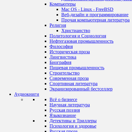
Компьютеры
Mac OS - Linux - FreeBSD
Веб-дизайн и программирование
Прочая компьютерная литература
Религия
Христианство
Политология и Социология
Нефтегазовая промышленность
Философия
Историческая проза
Лингвистика
Биография
Пищевая промышленность
Строительство
Современная проза
Спортивная литература
Экранизированный бестселлер
Аудиокниги
Всё о бизнесе
Научная литература
Русская поэзия
Языкознание
Детективы и Триллеры
Психология и здоровье
Русская проза