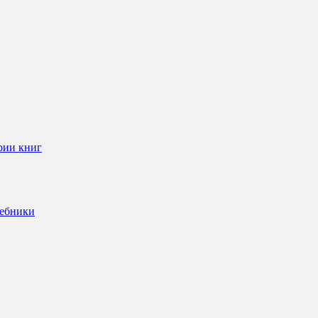
рии книг
чебники