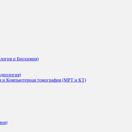
ология и Биохимия)
адиология)
я и Компьютерная томография (МРТ и КТ)
мия)