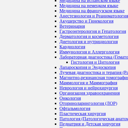
Медицина на испанском языке
Медицина на немецком языке
Медицина на французском языке
Анестезиология и Реаниматология
Акушерство и Гинекология
Ветеринария
Гастроэнтерология и Гепатология
Дерматология и косметология
Диетология и нутрициология
Кардиология
Иммунология и Аллергология
Лабораторная диагностика (Гемат
Гистология и Цитология
Лапароскопия и Эндоскопия
Лучевая диагностика и терапия (Р
Магнитно-резонансная томографи
Маммология и Маммография
Неврология и нейрохирургия
Организация здравоохранения
Онкология
Оториноларингология (ЛОР)
Офтальмология
Пластическая хирургия
Патология (Патологическая анато
Педиатрия и Детская хирургия