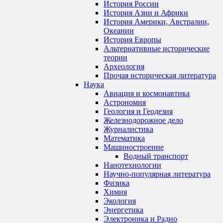
История России
История Азии и Африки
История Америки, Австралии,
Океании
История Европы
Альтернативные исторические
теории
Археология
Прочая историческая литература
Наука
Авиация и космонавтика
Астрономия
Геология и Геодезия
Железнодорожное дело
Журналистика
Математика
Машиностроение
Водный транспорт
Нанотехнологии
Научно-популярная литература
Физика
Химия
Экология
Энергетика
Электроника и Радио