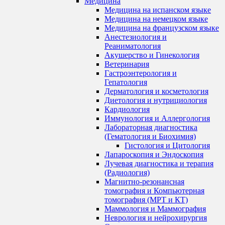
Медицина
Медицина на испанском языке
Медицина на немецком языке
Медицина на французском языке
Анестезиология и
Реаниматология
Акушерство и Гинекология
Ветеринария
Гастроэнтерология и
Гепатология
Дерматология и косметология
Диетология и нутрициология
Кардиология
Иммунология и Аллергология
Лабораторная диагностика
(Гематология и Биохимия)
Гистология и Цитология
Лапароскопия и Эндоскопия
Лучевая диагностика и терапия
(Радиология)
Магнитно-резонансная
томография и Компьютерная
томография (МРТ и КТ)
Маммология и Маммография
Неврология и нейрохирургия