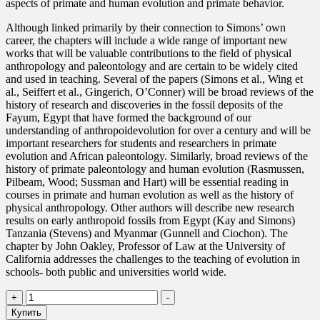
aspects of primate and human evolution and primate behavior.
Although linked primarily by their connection to Simons’ own
career, the chapters will include a wide range of important new
works that will be valuable contributions to the field of physical
anthropology and paleontology and are certain to be widely cited
and used in teaching. Several of the papers (Simons et al., Wing et
al., Seiffert et al., Gingerich, O’Conner) will be broad reviews of the
history of research and discoveries in the fossil deposits of the
Fayum, Egypt that have formed the background of our
understanding of anthropoidevolution for over a century and will be
important researchers for students and researchers in primate
evolution and African paleontology. Similarly, broad reviews of the
history of primate paleontology and human evolution (Rasmussen,
Pilbeam, Wood; Sussman and Hart) will be essential reading in
courses in primate and human evolution as well as the history of
physical anthropology. Other authors will describe new research
results on early anthropoid fossils from Egypt (Kay and Simons)
Tanzania (Stevens) and Myanmar (Gunnell and Ciochon). The
chapter by John Oakley, Professor of Law at the University of
California addresses the challenges to the teaching of evolution in
schools- both public and universities world wide.
Количество
+
-
товара
Купить