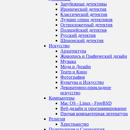
Зарубежные детективы
Иронический детектив
Классический детектив
Лучшие серии детективов
Остросюжетный детектив
Полицейский детектив
Русский детектив
Шпионский детектив
Искусство
Архитектура
Живопись и Графический дизайн
Музыка
Мода и Дизайн
Театр и Кино
Фотография
Культура и Искусство
Декоративно-прикладное
искусство
Компьютеры
Mac OS - Linux - FreeBSD
Веб-дизайн и программирование
Прочая компьютерная литература
Религия
Христианство
Политология и Социология