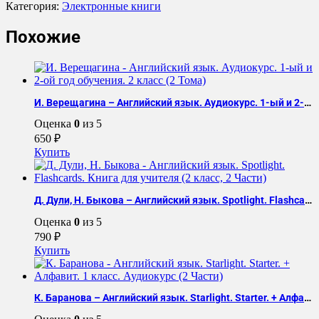
Elwyn
Категория:
Электронные книги
Simons.
A
Похожие
Search
for
Origins
И. Верещагина – Английский язык. Аудиокурс. 1-ый и 2-ой год обучения. 2 класс (2 Тома)
Оценка
0
из 5
650
₽
Купить
Д. Дули, Н. Быкова – Английский язык. Spotlight. Flashcards. Книга для учителя (2 класс, 2 Части)
Оценка
0
из 5
790
₽
Купить
К. Баранова – Английский язык. Starlight. Starter. + Алфавит. 1 класс. Аудиокурс (2 Части)