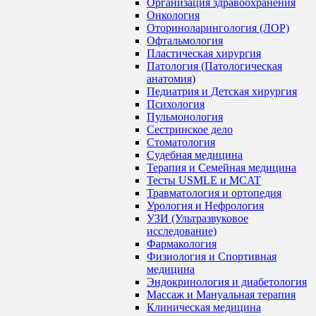
Организация здравоохранения
Онкология
Оториноларингология (ЛОР)
Офтальмология
Пластическая хирургия
Патология (Патологическая
анатомия)
Педиатрия и Детская хирургия
Психология
Пульмонология
Сестринское дело
Стоматология
Судебная медицина
Терапия и Семейная медицина
Тесты USMLE и MCAT
Травматология и ортопедия
Урология и Нефрология
УЗИ (Ультразвуковое
исследование)
Фармакология
Физиология и Спортивная
медицина
Эндокринология и диабетология
Массаж и Мануальная терапия
Клиническая медицина