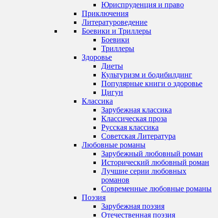
Юриспруденция и право
Приключения
Литературоведение
Боевики и Триллеры
Боевики
Триллеры
Здоровье
Диеты
Культуризм и бодибилдинг
Популярные книги о здоровье
Цигун
Классика
Зарубежная классика
Классическая проза
Русская классика
Советская Литература
Любовные романы
Зарубежный любовный роман
Исторический любовный роман
Лучшие серии любовных
романов
Современные любовные романы
Поэзия
Зарубежная поэзия
Отечественная поэзия