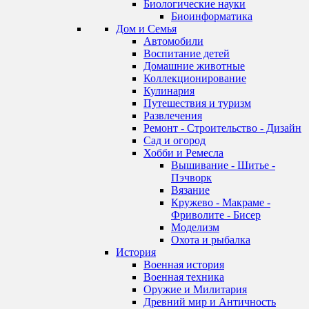
Биологические науки
Биоинформатика
Дом и Семья
Автомобили
Воспитание детей
Домашние животные
Коллекционирование
Кулинария
Путешествия и туризм
Развлечения
Ремонт - Строительство - Дизайн
Сад и огород
Хобби и Ремесла
Вышивание - Шитье -
Пэчворк
Вязание
Кружево - Макраме -
Фриволите - Бисер
Моделизм
Охота и рыбалка
История
Военная история
Военная техника
Оружие и Милитария
Древний мир и Античность