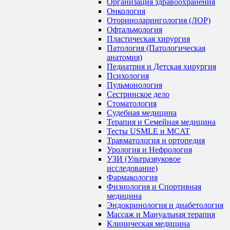
Организация здравоохранения
Онкология
Оториноларингология (ЛОР)
Офтальмология
Пластическая хирургия
Патология (Патологическая
анатомия)
Педиатрия и Детская хирургия
Психология
Пульмонология
Сестринское дело
Стоматология
Судебная медицина
Терапия и Семейная медицина
Тесты USMLE и MCAT
Травматология и ортопедия
Урология и Нефрология
УЗИ (Ультразвуковое
исследование)
Фармакология
Физиология и Спортивная
медицина
Эндокринология и диабетология
Массаж и Мануальная терапия
Клиническая медицина