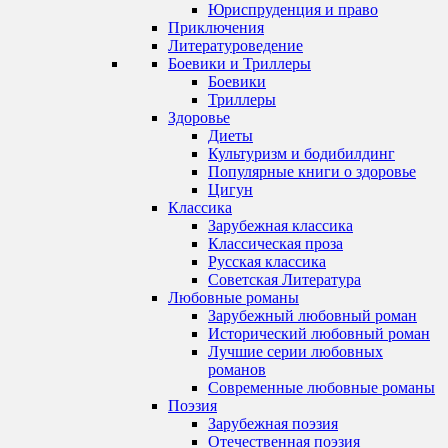
Юриспруденция и право
Приключения
Литературоведение
Боевики и Триллеры
Боевики
Триллеры
Здоровье
Диеты
Культуризм и бодибилдинг
Популярные книги о здоровье
Цигун
Классика
Зарубежная классика
Классическая проза
Русская классика
Советская Литература
Любовные романы
Зарубежный любовный роман
Исторический любовный роман
Лучшие серии любовных
романов
Современные любовные романы
Поэзия
Зарубежная поэзия
Отечественная поэзия