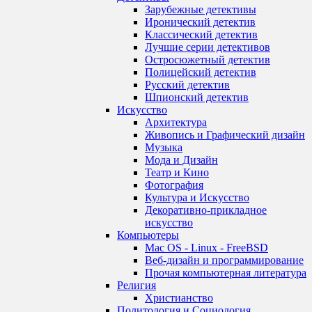
Зарубежные детективы
Иронический детектив
Классический детектив
Лучшие серии детективов
Остросюжетный детектив
Полицейский детектив
Русский детектив
Шпионский детектив
Искусство
Архитектура
Живопись и Графический дизайн
Музыка
Мода и Дизайн
Театр и Кино
Фотография
Культура и Искусство
Декоративно-прикладное
искусство
Компьютеры
Mac OS - Linux - FreeBSD
Веб-дизайн и программирование
Прочая компьютерная литература
Религия
Христианство
Политология и Социология