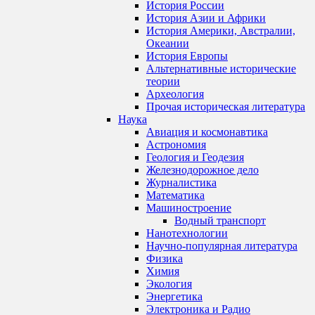
История России
История Азии и Африки
История Америки, Австралии,
Океании
История Европы
Альтернативные исторические
теории
Археология
Прочая историческая литература
Наука
Авиация и космонавтика
Астрономия
Геология и Геодезия
Железнодорожное дело
Журналистика
Математика
Машиностроение
Водный транспорт
Нанотехнологии
Научно-популярная литература
Физика
Химия
Экология
Энергетика
Электроника и Радио