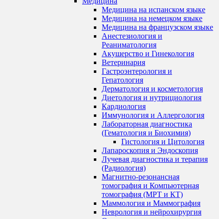
Медицина
Медицина на испанском языке
Медицина на немецком языке
Медицина на французском языке
Анестезиология и
Реаниматология
Акушерство и Гинекология
Ветеринария
Гастроэнтерология и
Гепатология
Дерматология и косметология
Диетология и нутрициология
Кардиология
Иммунология и Аллергология
Лабораторная диагностика
(Гематология и Биохимия)
Гистология и Цитология
Лапароскопия и Эндоскопия
Лучевая диагностика и терапия
(Радиология)
Магнитно-резонансная
томография и Компьютерная
томография (МРТ и КТ)
Маммология и Маммография
Неврология и нейрохирургия