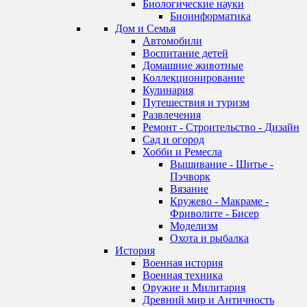
Биологические науки
Биоинформатика
Дом и Семья
Автомобили
Воспитание детей
Домашние животные
Коллекционирование
Кулинария
Путешествия и туризм
Развлечения
Ремонт - Строительство - Дизайн
Сад и огород
Хобби и Ремесла
Вышивание - Шитье -
Пэчворк
Вязание
Кружево - Макраме -
Фриволите - Бисер
Моделизм
Охота и рыбалка
История
Военная история
Военная техника
Оружие и Милитария
Древний мир и Античность