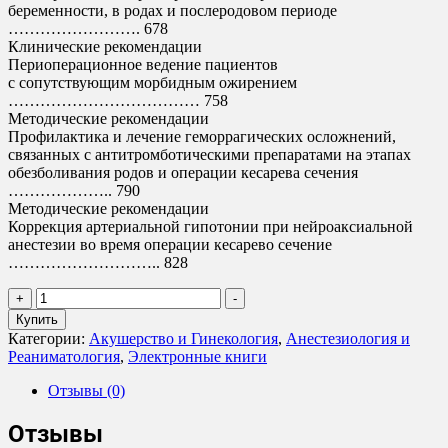
беременности, в родах и послеродовом периоде
……………………. 678
Клинические рекомендации
Периоперационное ведение пациентов
с сопутствующим морбидным ожирением
……………………………… 758
Методические рекомендации
Профилактика и лечение геморрагических осложнений,
связанных с антитромботическими препаратами на этапах
обезболивания родов и операции кесарева сечения
……………….. 790
Методические рекомендации
Коррекция артериальной гипотонии при нейроаксиальной
анестезии во время операции кесарево сечение
……………………….. 828
Количество
+
-
товара
Купить
А.
Категории:
Акушерство и Гинекология
,
Анестезиология и
Куликов
Реаниматология
,
Электронные книги
-
Анестезия,
Отзывы (0)
интенсивная
терапия
Отзывы
и