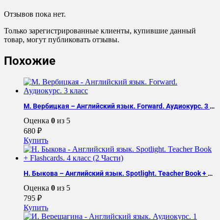
реанимация
в
Отзывов пока нет.
акушерстве
Только зарегистрированные клиенты, купившие данный
и
товар, могут публиковать отзывы.
гинекологии
(2022)
Похожие
М. Вербицкая – Английский язык. Forward. Аудиокурс. 3 класс
Оценка
0
из 5
680
₽
Купить
Н. Быкова – Английский язык. Spotlight. Teacher Book + Flashcards. 4 класс (2 Части)
Оценка
0
из 5
795
₽
Купить