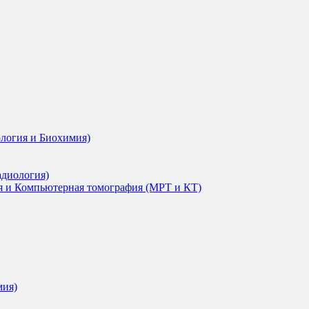
ология и Биохимия)
адиология)
я и Компьютерная томография (МРТ и КТ)
мия)