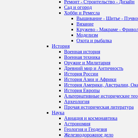
Ремонт - Строительство - Дизайн
Сад и огород
Хобби и Ремесла
Вышивание - Шитье - Пэчво
Вязание
Кружево - Макраме - Фривол
Моделизм
Охота и рыбалка
История
Военная история
Военная техника
Оружие и Милитария
Древний мир и Античность
История России
История Азии и Африки
История Америки, Австралии, Ок
История Европы
Альтернативные исторические те
Археология
Прочая историческая литература
Наука
Авиация и космонавтика
Астрономия
Геология и Геодезия
Железнодорожное дело