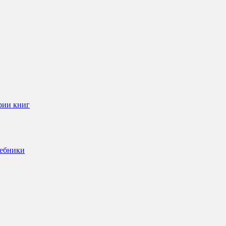
рии книг
чебники