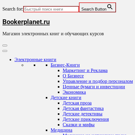
Search for:
Search Button
Skip
Bookerplanet.ru
to
content
Магазин электронных книг и обучающих курсов
Primary
Menu
Электронные книги
Бизнес-Книги
Маркетинг и Реклама
О Бизнесе
Управление и подбор персоналом
Ценные бумаги и инвестиции
Экономика
Детские книги
Детская проза
Детская фантастика
Детские детективы
Детские приключения
Сказки и мифы
Медицина