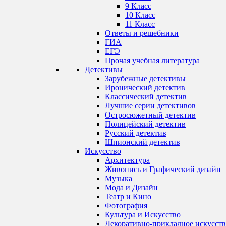
9 Класс
10 Класс
11 Класс
Ответы и решебники
ГИА
ЕГЭ
Прочая учебная литература
Детективы
Зарубежные детективы
Иронический детектив
Классический детектив
Лучшие серии детективов
Остросюжетный детектив
Полицейский детектив
Русский детектив
Шпионский детектив
Искусство
Архитектура
Живопись и Графический дизайн
Музыка
Мода и Дизайн
Театр и Кино
Фотография
Культура и Искусство
Декоративно-прикладное искусст