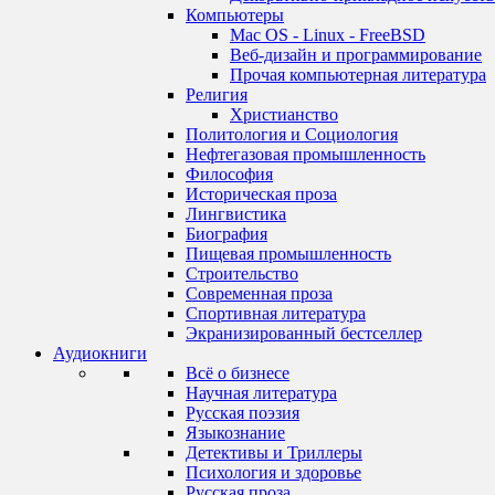
Компьютеры
Mac OS - Linux - FreeBSD
Веб-дизайн и программирование
Прочая компьютерная литература
Религия
Христианство
Политология и Социология
Нефтегазовая промышленность
Философия
Историческая проза
Лингвистика
Биография
Пищевая промышленность
Строительство
Современная проза
Спортивная литература
Экранизированный бестселлер
Аудиокниги
Всё о бизнесе
Научная литература
Русская поэзия
Языкознание
Детективы и Триллеры
Психология и здоровье
Русская проза