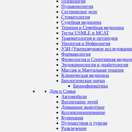
Психология
Пульмонология
Сестринское дело
Стоматология
Судебная медицина
Терапия и Семейная медицина
Тесты USMLE и MCAT
Травматология и ортопедия
Урология и Нефрология
УЗИ (Ультразвуковое исследование
Фармакология
Физиология и Спортивная медици
Эндокринология и диабетология
Массаж и Мануальная терапия
Клиническая медицина
Биологические науки
Биоинформатика
Дом и Семья
Автомобили
Воспитание детей
Домашние животные
Коллекционирование
Кулинария
Путешествия и туризм
Развлечения