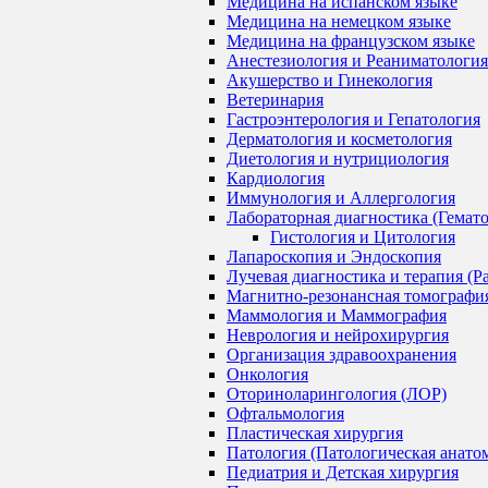
Медицина на испанском языке
Медицина на немецком языке
Медицина на французском языке
Анестезиология и Реаниматология
Акушерство и Гинекология
Ветеринария
Гастроэнтерология и Гепатология
Дерматология и косметология
Диетология и нутрициология
Кардиология
Иммунология и Аллергология
Лабораторная диагностика (Гемат
Гистология и Цитология
Лапароскопия и Эндоскопия
Лучевая диагностика и терапия (Р
Магнитно-резонансная томографи
Маммология и Маммография
Неврология и нейрохирургия
Организация здравоохранения
Онкология
Оториноларингология (ЛОР)
Офтальмология
Пластическая хирургия
Патология (Патологическая анато
Педиатрия и Детская хирургия