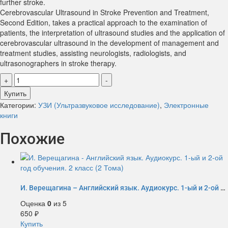
further stroke.
Cerebrovascular Ultrasound in Stroke Prevention and Treatment,
Second Edition, takes a practical approach to the examination of
patients, the interpretation of ultrasound studies and the application of
cerebrovascular ultrasound in the development of management and
treatment studies, assisting neurologists, radiologists, and
ultrasonographers in stroke therapy.
Количество
+
-
товара
Купить
Cerebrovascular
Категории:
УЗИ (Ультразвуковое исследование)
,
Электронные
Ultrasound
книги
in
Stroke
Похожие
Prevention
and
Treatment
И. Верещагина – Английский язык. Аудиокурс. 1-ый и 2-ой год обучения. 2 класс (2 Тома)
Оценка
0
из 5
650
₽
Купить