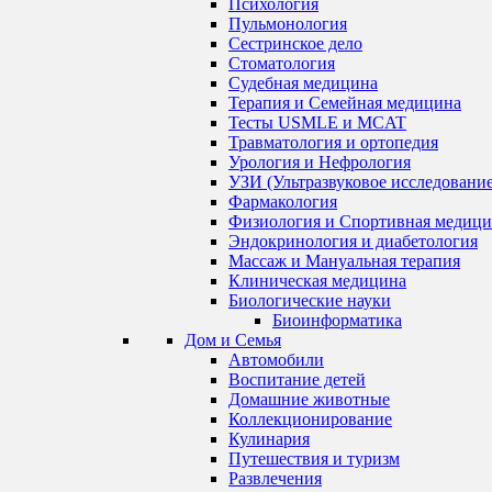
Психология
Пульмонология
Сестринское дело
Стоматология
Судебная медицина
Терапия и Семейная медицина
Тесты USMLE и MCAT
Травматология и ортопедия
Урология и Нефрология
УЗИ (Ультразвуковое исследование
Фармакология
Физиология и Спортивная медици
Эндокринология и диабетология
Массаж и Мануальная терапия
Клиническая медицина
Биологические науки
Биоинформатика
Дом и Семья
Автомобили
Воспитание детей
Домашние животные
Коллекционирование
Кулинария
Путешествия и туризм
Развлечения