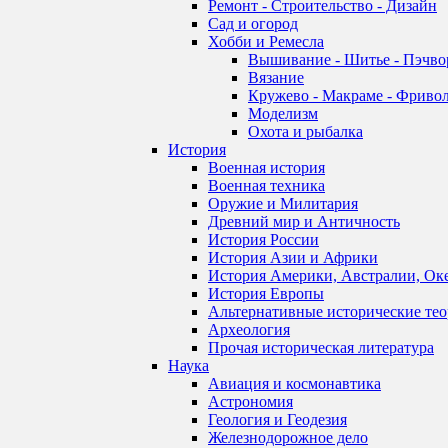
Ремонт - Строительство - Дизайн
Сад и огород
Хобби и Ремесла
Вышивание - Шитье - Пэчво
Вязание
Кружево - Макраме - Фривол
Моделизм
Охота и рыбалка
История
Военная история
Военная техника
Оружие и Милитария
Древний мир и Античность
История России
История Азии и Африки
История Америки, Австралии, Ок
История Европы
Альтернативные исторические те
Археология
Прочая историческая литература
Наука
Авиация и космонавтика
Астрономия
Геология и Геодезия
Железнодорожное дело