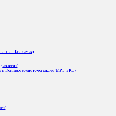
ология и Биохимия)
адиология)
я и Компьютерная томография (МРТ и КТ)
мия)