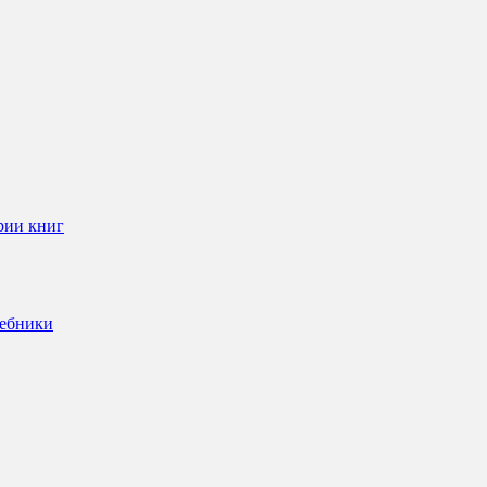
рии книг
чебники