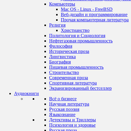
Компьютеры
Mac OS - Linux - FreeBSD
Веб-дизайн и программирование
Прочая компьютерная литература
Религия
Христианство
Политология и Социология
Нефтегазовая промышленность
Философия
Историческая проза
Лингвистика
Биография
Пищевая промышленность
Строительство
Современная проза
Спортивная литература
Экранизированный бестселлер
Аудиокниги
Всё о бизнесе
Научная литература
Русская поэзия
Языкознание
Детективы и Триллеры
Психология и здоровье
Русская проза