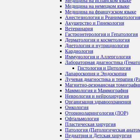
Медицина на испанском языке
Медицина на немецком языке
Медицина на французском языке
Анестезиология и Реаниматология
Акушерство и Гинекология
Ветеринария
Гастроэнтерология и Гепатология
Дерматология и косметология
Диетология и нутрициология
Кардиология
Иммунология и Аллергология
Лабораторная диагностика (Гемат
Гистология и Цитология
Лапароскопия и Эндоскопия
Лучевая диагностика и терапия (Р
Магнитно-резонансная томографи
Маммология и Маммография
Неврология и нейрохирургия
Организация здравоохранения
Онкология
Оториноларингология (ЛОР)
Офтальмология
Пластическая хирургия
Патология (Патологическая анато
Педиатрия и Детская хирургия