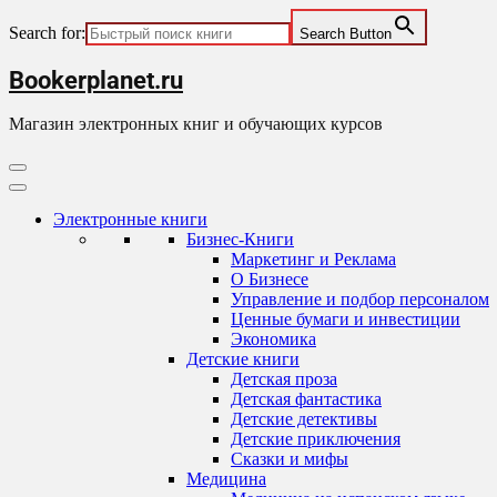
Search for:
Search Button
Skip
Bookerplanet.ru
to
content
Магазин электронных книг и обучающих курсов
Primary
Menu
Электронные книги
Бизнес-Книги
Маркетинг и Реклама
О Бизнесе
Управление и подбор персоналом
Ценные бумаги и инвестиции
Экономика
Детские книги
Детская проза
Детская фантастика
Детские детективы
Детские приключения
Сказки и мифы
Медицина