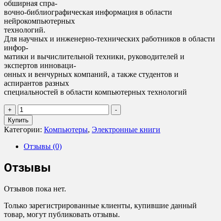
обширная спра-
вочно-библиографическая информация в области
нейрокомпьютерных
технологий.
Для научных и инженерно-технических работников в области
инфор-
матики и вычислительной техники, руководителей и
экспертов инноваци-
онных и венчурных компаний, а также студентов и
аспирантов разных
специальностей в области компьютерных технологий
Количество
+
-
товара
Купить
А.
Категории:
Компьютеры
,
Электронные книги
Галушкин
-
Отзывы (0)
Нейронные
сети.
Отзывы
Нейросетевые
технологии
в
Отзывов пока нет.
России
Только зарегистрированные клиенты, купившие данный
(2
товар, могут публиковать отзывы.
книги)