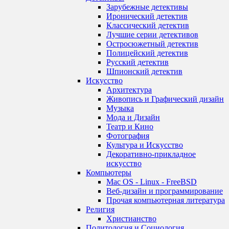
Зарубежные детективы
Иронический детектив
Классический детектив
Лучшие серии детективов
Остросюжетный детектив
Полицейский детектив
Русский детектив
Шпионский детектив
Искусство
Архитектура
Живопись и Графический дизайн
Музыка
Мода и Дизайн
Театр и Кино
Фотография
Культура и Искусство
Декоративно-прикладное
искусство
Компьютеры
Mac OS - Linux - FreeBSD
Веб-дизайн и программирование
Прочая компьютерная литература
Религия
Христианство
Политология и Социология