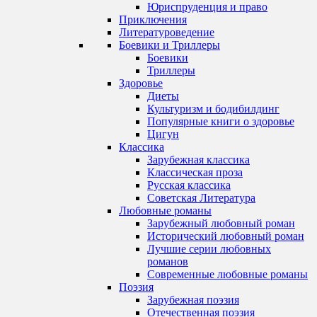
Юриспруденция и право
Приключения
Литературоведение
Боевики и Триллеры
Боевики
Триллеры
Здоровье
Диеты
Культуризм и бодибилдинг
Популярные книги о здоровье
Цигун
Классика
Зарубежная классика
Классическая проза
Русская классика
Советская Литература
Любовные романы
Зарубежный любовный роман
Исторический любовный роман
Лучшие серии любовных
романов
Современные любовные романы
Поэзия
Зарубежная поэзия
Отечественная поэзия