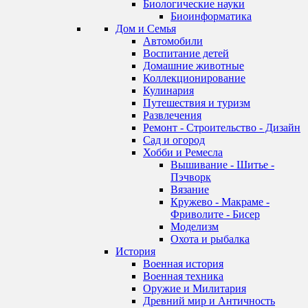
Биологические науки
Биоинформатика
Дом и Семья
Автомобили
Воспитание детей
Домашние животные
Коллекционирование
Кулинария
Путешествия и туризм
Развлечения
Ремонт - Строительство - Дизайн
Сад и огород
Хобби и Ремесла
Вышивание - Шитье -
Пэчворк
Вязание
Кружево - Макраме -
Фриволите - Бисер
Моделизм
Охота и рыбалка
История
Военная история
Военная техника
Оружие и Милитария
Древний мир и Античность