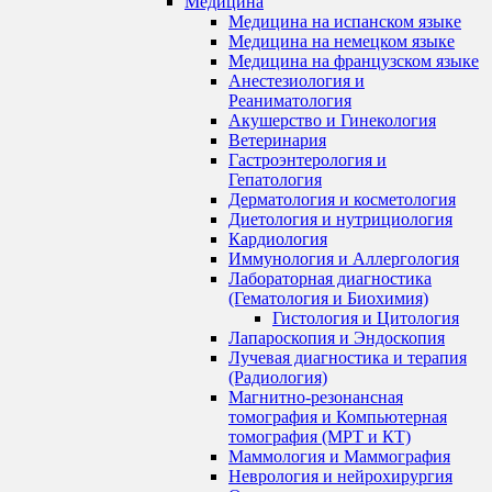
Медицина
Медицина на испанском языке
Медицина на немецком языке
Медицина на французском языке
Анестезиология и
Реаниматология
Акушерство и Гинекология
Ветеринария
Гастроэнтерология и
Гепатология
Дерматология и косметология
Диетология и нутрициология
Кардиология
Иммунология и Аллергология
Лабораторная диагностика
(Гематология и Биохимия)
Гистология и Цитология
Лапароскопия и Эндоскопия
Лучевая диагностика и терапия
(Радиология)
Магнитно-резонансная
томография и Компьютерная
томография (МРТ и КТ)
Маммология и Маммография
Неврология и нейрохирургия