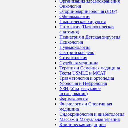
Организация здравоохранения
Онкология
Оториноларингология (ЛОР)
Офтальмология
Пластическая хирургия
Патология (Патологическая
анатомия)
Педиатрия и Детская хирургия
Психология
Пульмонология
Сестринское дело
Стоматология
Судебная медицина
Терапия и Семейная медицина
Тесты USMLE и MCAT
Травматология и ортопедия
Урология и Нефрология
УЗИ (Ультразвуковое
исследование)
Фармакология
Физиология и Спортивная
медицина
Эндокринология и диабетология
Массаж и Мануальная терапия
Клиническая медицина