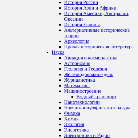
История России
История Азии и Африки
История Америки, Австралии,
Океании
История Европы
Альтернативные исторические
теории
Археология
Прочая историческая литература
Наука
Авиация и космонавтика
Астрономия
Геология и Геодезия
Железнодорожное дело
Журналистика
Математика
Машиностроение
Водный транспорт
Нанотехнологии
Научно-популярная литература
Физика
Химия
Экология
Энергетика
Электроника и Радио