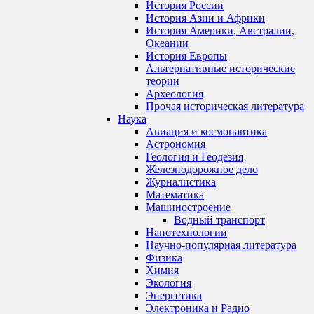
История России
История Азии и Африки
История Америки, Австралии,
Океании
История Европы
Альтернативные исторические
теории
Археология
Прочая историческая литература
Наука
Авиация и космонавтика
Астрономия
Геология и Геодезия
Железнодорожное дело
Журналистика
Математика
Машиностроение
Водный транспорт
Нанотехнологии
Научно-популярная литература
Физика
Химия
Экология
Энергетика
Электроника и Радио