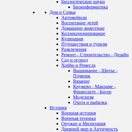
Биологические науки
Биоинформатика
Дом и Семья
Автомобили
Воспитание детей
Домашние животные
Коллекционирование
Кулинария
Путешествия и туризм
Развлечения
Ремонт - Строительство - Дизайн
Сад и огород
Хобби и Ремесла
Вышивание - Шитье -
Пэчворк
Вязание
Кружево - Макраме -
Фриволите - Бисер
Моделизм
Охота и рыбалка
История
Военная история
Военная техника
Оружие и Милитария
Древний мир и Античность