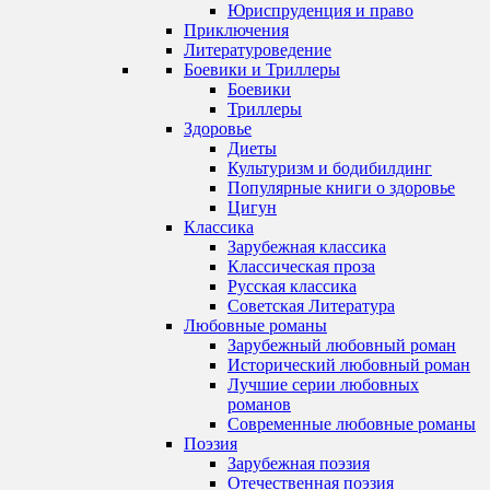
Юриспруденция и право
Приключения
Литературоведение
Боевики и Триллеры
Боевики
Триллеры
Здоровье
Диеты
Культуризм и бодибилдинг
Популярные книги о здоровье
Цигун
Классика
Зарубежная классика
Классическая проза
Русская классика
Советская Литература
Любовные романы
Зарубежный любовный роман
Исторический любовный роман
Лучшие серии любовных
романов
Современные любовные романы
Поэзия
Зарубежная поэзия
Отечественная поэзия