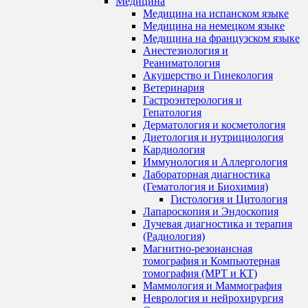
Медицина
Медицина на испанском языке
Медицина на немецком языке
Медицина на французском языке
Анестезиология и
Реаниматология
Акушерство и Гинекология
Ветеринария
Гастроэнтерология и
Гепатология
Дерматология и косметология
Диетология и нутрициология
Кардиология
Иммунология и Аллергология
Лабораторная диагностика
(Гематология и Биохимия)
Гистология и Цитология
Лапароскопия и Эндоскопия
Лучевая диагностика и терапия
(Радиология)
Магнитно-резонансная
томография и Компьютерная
томография (МРТ и КТ)
Маммология и Маммография
Неврология и нейрохирургия