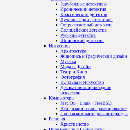
Зарубежные детективы
Иронический детектив
Классический детектив
Лучшие серии детективов
Остросюжетный детектив
Полицейский детектив
Русский детектив
Шпионский детектив
Искусство
Архитектура
Живопись и Графический дизайн
Музыка
Мода и Дизайн
Театр и Кино
Фотография
Культура и Искусство
Декоративно-прикладное
искусство
Компьютеры
Mac OS - Linux - FreeBSD
Веб-дизайн и программирование
Прочая компьютерная литература
Религия
Христианство
Политология и Социология