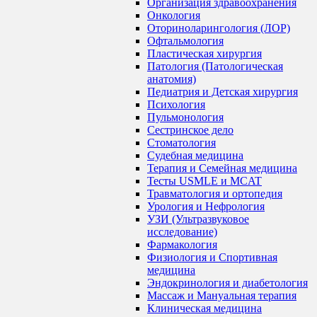
Организация здравоохранения
Онкология
Оториноларингология (ЛОР)
Офтальмология
Пластическая хирургия
Патология (Патологическая
анатомия)
Педиатрия и Детская хирургия
Психология
Пульмонология
Сестринское дело
Стоматология
Судебная медицина
Терапия и Семейная медицина
Тесты USMLE и MCAT
Травматология и ортопедия
Урология и Нефрология
УЗИ (Ультразвуковое
исследование)
Фармакология
Физиология и Спортивная
медицина
Эндокринология и диабетология
Массаж и Мануальная терапия
Клиническая медицина