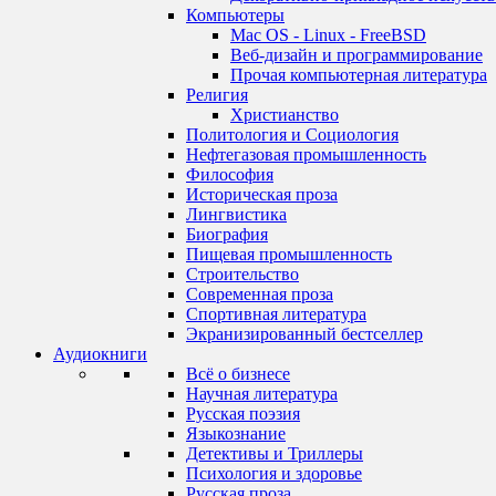
Компьютеры
Mac OS - Linux - FreeBSD
Веб-дизайн и программирование
Прочая компьютерная литература
Религия
Христианство
Политология и Социология
Нефтегазовая промышленность
Философия
Историческая проза
Лингвистика
Биография
Пищевая промышленность
Строительство
Современная проза
Спортивная литература
Экранизированный бестселлер
Аудиокниги
Всё о бизнесе
Научная литература
Русская поэзия
Языкознание
Детективы и Триллеры
Психология и здоровье
Русская проза