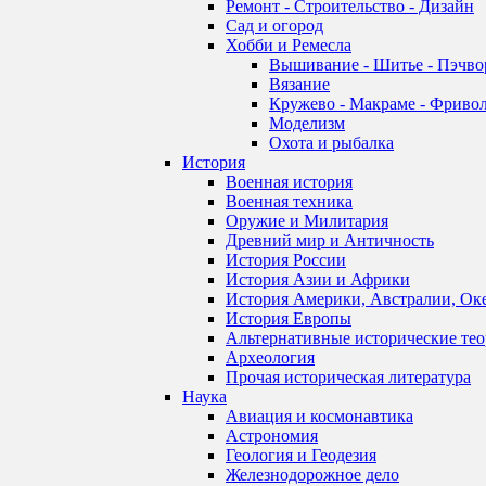
Ремонт - Строительство - Дизайн
Сад и огород
Хобби и Ремесла
Вышивание - Шитье - Пэчво
Вязание
Кружево - Макраме - Фривол
Моделизм
Охота и рыбалка
История
Военная история
Военная техника
Оружие и Милитария
Древний мир и Античность
История России
История Азии и Африки
История Америки, Австралии, Ок
История Европы
Альтернативные исторические те
Археология
Прочая историческая литература
Наука
Авиация и космонавтика
Астрономия
Геология и Геодезия
Железнодорожное дело