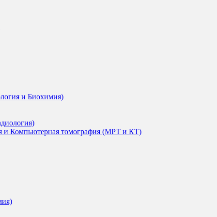
ология и Биохимия)
адиология)
я и Компьютерная томография (МРТ и КТ)
мия)