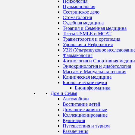
Психология
Пульмонология
Сестринское дело
Стоматология
Судебная медицина
Терапия и Семейная медицина
Тесты USMLE и MCAT
Травматология и ортопедия
Урология и Нефрология
УЗИ (Ультразвуковое исследование
Фармакология
Физиология и Спортивная медици
Эндокринология и диабетология
Массаж и Мануальная терапия
Клиническая медицина
Биологические науки
Биоинформатика
Дом и Семья
Автомобили
Воспитание детей
Домашние животные
Коллекционирование
Кулинария
Путешествия и туризм
Развлечения