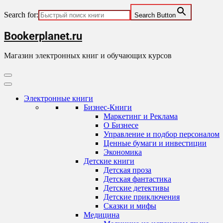
Search for:
Search Button
Skip
Bookerplanet.ru
to
content
Магазин электронных книг и обучающих курсов
Primary
Menu
Электронные книги
Бизнес-Книги
Маркетинг и Реклама
О Бизнесе
Управление и подбор персоналом
Ценные бумаги и инвестиции
Экономика
Детские книги
Детская проза
Детская фантастика
Детские детективы
Детские приключения
Сказки и мифы
Медицина