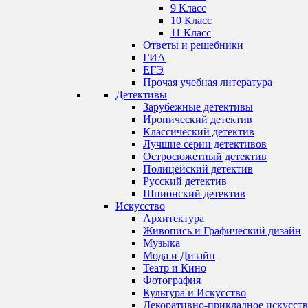
9 Класс
10 Класс
11 Класс
Ответы и решебники
ГИА
ЕГЭ
Прочая учебная литература
Детективы
Зарубежные детективы
Иронический детектив
Классический детектив
Лучшие серии детективов
Остросюжетный детектив
Полицейский детектив
Русский детектив
Шпионский детектив
Искусство
Архитектура
Живопись и Графический дизайн
Музыка
Мода и Дизайн
Театр и Кино
Фотография
Культура и Искусство
Декоративно-прикладное искусст