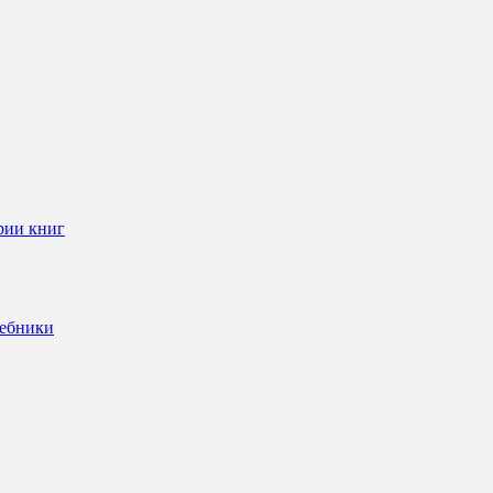
рии книг
чебники