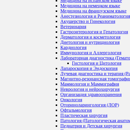
Медицина на испанском языке
Медицина на немецком языке
Медицина на французском языке
Анестезиология и Реаниматология
Акушерство и Гинекология
Ветеринария
Гастроэнтерология и Гепатология
Дерматология и косметология
Диетология и нутрициология
Кардиология
Иммунология и Аллергология
Лабораторная диагностика (Гемат
Гистология и Цитология
Лапароскопия и Эндоскопия
Лучевая диагностика и терапия (Р
Магнитно-резонансная томографи
Маммология и Маммография
Неврология и нейрохирургия
Организация здравоохранения
Онкология
Оториноларингология (ЛОР)
Офтальмология
Пластическая хирургия
Патология (Патологическая анато
Педиатрия и Детская хирургия