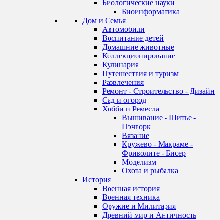
Биологические науки
Биоинформатика
Дом и Семья
Автомобили
Воспитание детей
Домашние животные
Коллекционирование
Кулинария
Путешествия и туризм
Развлечения
Ремонт - Строительство - Дизайн
Сад и огород
Хобби и Ремесла
Вышивание - Шитье -
Пэчворк
Вязание
Кружево - Макраме -
Фриволите - Бисер
Моделизм
Охота и рыбалка
История
Военная история
Военная техника
Оружие и Милитария
Древний мир и Античность