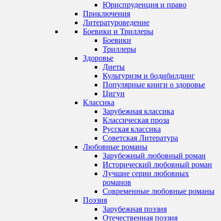
Юриспруденция и право
Приключения
Литературоведение
Боевики и Триллеры
Боевики
Триллеры
Здоровье
Диеты
Культуризм и бодибилдинг
Популярные книги о здоровье
Цигун
Классика
Зарубежная классика
Классическая проза
Русская классика
Советская Литература
Любовные романы
Зарубежный любовный роман
Исторический любовный роман
Лучшие серии любовных
романов
Современные любовные романы
Поэзия
Зарубежная поэзия
Отечественная поэзия