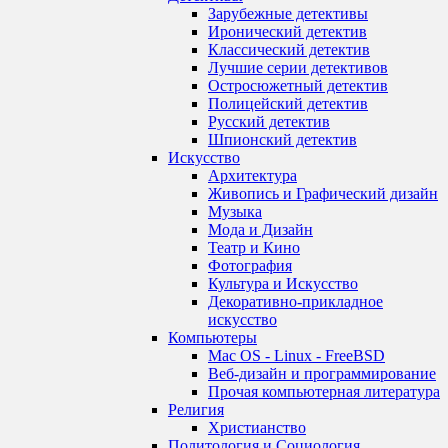
Зарубежные детективы
Иронический детектив
Классический детектив
Лучшие серии детективов
Остросюжетный детектив
Полицейский детектив
Русский детектив
Шпионский детектив
Искусство
Архитектура
Живопись и Графический дизайн
Музыка
Мода и Дизайн
Театр и Кино
Фотография
Культура и Искусство
Декоративно-прикладное
искусство
Компьютеры
Mac OS - Linux - FreeBSD
Веб-дизайн и программирование
Прочая компьютерная литература
Религия
Христианство
Политология и Социология