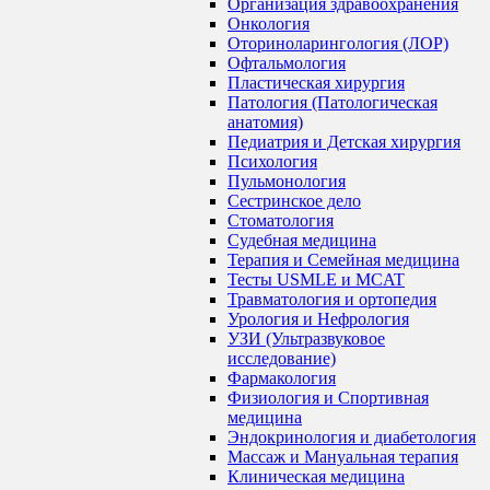
Организация здравоохранения
Онкология
Оториноларингология (ЛОР)
Офтальмология
Пластическая хирургия
Патология (Патологическая
анатомия)
Педиатрия и Детская хирургия
Психология
Пульмонология
Сестринское дело
Стоматология
Судебная медицина
Терапия и Семейная медицина
Тесты USMLE и MCAT
Травматология и ортопедия
Урология и Нефрология
УЗИ (Ультразвуковое
исследование)
Фармакология
Физиология и Спортивная
медицина
Эндокринология и диабетология
Массаж и Мануальная терапия
Клиническая медицина