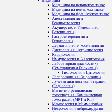
Медицина
Медицина на испанском языке
Медицина на немецком языке
Медицина на французском языке
Анестезиология и
Реаниматология
Акушерство и Гинекология
Ветеринария
Гастроэнтерология и
Гепатология
Дерматология и косметология
Диетология и нутрициология
Кардиология
Иммунология и Аллергология
Лабораторная диагностика
(Гематология и Биохимия)
Гистология и Цитология
Лапароскопия и Эндоскопия
Лучевая диагностика и терапия
(Радиология)
Магнитно-резонансная
томография и Компьютерная
томография (МРТ и КТ)
Маммология и Маммография
Неврология и нейрохирургия