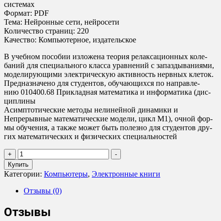
системах
Формат: PDF
Тема: Нейронные сети, нейросети
Количество страниц: 220
Качество: Компьютерное, издательское
В учебном пособии изложена теория релаксационных коле-
баний для специального класса уравнений с запаздываниями,
моделирующими электрическую активность нервных клеток.
Предназначено для студентов, обучающихся по направле-
нию 010400.68 Прикладная математика и информатика (дис-
циплины
Асимптотические методы нелинейной динамики и
Непрерывные математические модели, цикл М1), очной фор-
мы обучения, а также может быть полезно для студентов дру-
гих математических и физических специальностей
Количество
+
-
товара
Купить
Релаксационные
Категории:
Компьютеры
,
Электронные книги
автоколебания
в
Отзывы (0)
нейронных
системах
Отзывы